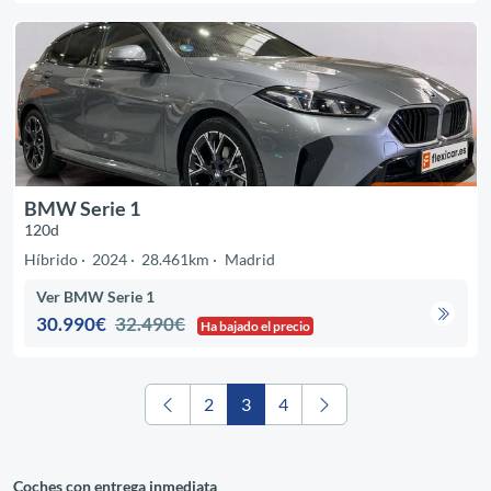
BMW Serie 1
120d
Híbrido
2024
28.461km
Madrid
Ver BMW Serie 1
30.990€
32.490€
Ha bajado el precio
2
3
4
Coches con entrega inmediata