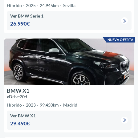
Híbrido
2025
24.945km
Sevilla
Ver BMW Serie 1
26.990€
NUEVA OFERTA
BMW X1
xDrive20d
Híbrido
2023
99.450km
Madrid
Ver BMW X1
29.490€