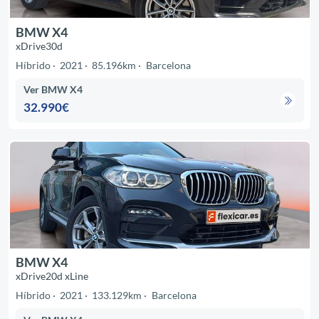
BMW X4
xDrive30d
Híbrido
2021
85.196km
Barcelona
Ver BMW X4
32.990€
BMW X4
xDrive20d xLine
Híbrido
2021
133.129km
Barcelona