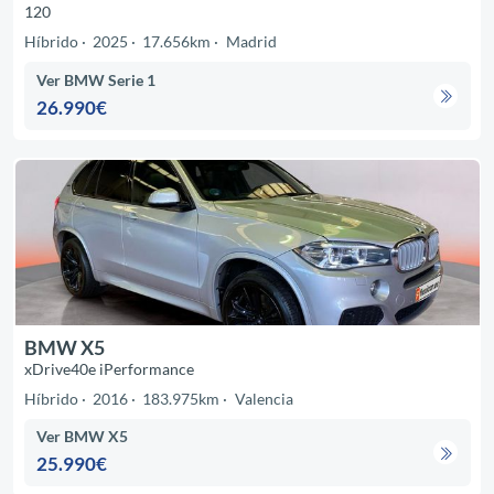
120
Híbrido
2025
17.656km
Madrid
Ver BMW Serie 1
26.990€
BMW X5
xDrive40e iPerformance
Híbrido
2016
183.975km
Valencia
Ver BMW X5
25.990€