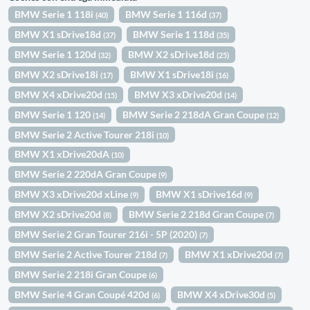
BMW Serie 1 118i
BMW Serie 1 116d
(40)
(37)
BMW X1 sDrive18d
BMW Serie 1 118d
(37)
(35)
BMW Serie 1 120d
BMW X2 sDrive18d
(32)
(25)
BMW X2 sDrive18i
BMW X1 sDrive18i
(17)
(16)
BMW X4 xDrive20d
BMW X3 xDrive20d
(15)
(14)
BMW Serie 1 120
BMW Serie 2 218dA Gran Coupe
(14)
(12)
BMW Serie 2 Active Tourer 218i
(10)
BMW X1 xDrive20dA
(10)
BMW Serie 2 220dA Gran Coupe
(9)
BMW X3 xDrive20d xLine
BMW X1 sDrive16d
(9)
(9)
BMW X2 sDrive20d
BMW Serie 2 218d Gran Coupe
(8)
(7)
BMW Serie 2 Gran Tourer 216i - 5P (2020)
(7)
BMW Serie 2 Active Tourer 218d
BMW X1 xDrive20d
(7)
(7)
BMW Serie 2 218i Gran Coupe
(6)
BMW Serie 4 Gran Coupé 420d
BMW X4 xDrive30d
(6)
(5)