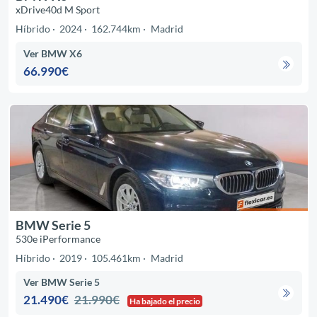
xDrive40d M Sport
Híbrido
2024
162.744km
Madrid
Ver BMW X6
66.990€
BMW Serie 5
530e iPerformance
Híbrido
2019
105.461km
Madrid
Ver BMW Serie 5
21.490€
21.990€
Ha bajado el precio