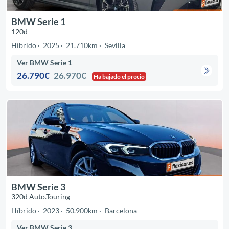
BMW Serie 1
120d
Híbrido
2025
21.710km
Sevilla
Ver BMW Serie 1
26.790€
26.970€
Ha bajado el precio
BMW Serie 3
320d Auto.Touring
Híbrido
2023
50.900km
Barcelona
Ver BMW Serie 3