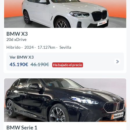
BMW X3
20d xDrive
Híbrido
2024
17.127km
Sevilla
Ver BMW X3
45.190€
46.190€
Ha bajado el precio
BMW Serie 1