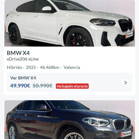
BMW X4
xDrive20d xLine
Híbrido
2025
46.468km
Valencia
Ver BMW X4
49.990€
50.990€
Ha bajado el precio