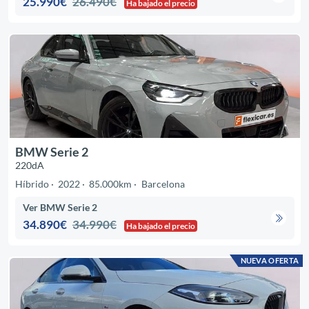
25.990€
26.490€
Ha bajado el precio
BMW Serie 2
220dA
Híbrido
2022
85.000km
Barcelona
Ver BMW Serie 2
34.890€
34.990€
Ha bajado el precio
NUEVA OFERTA