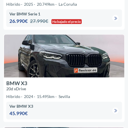
Híbrido
2025
20.749km
La Coruña
Ver BMW Serie 1
26.990€
27.990€
Ha bajado el precio
BMW X3
20d xDrive
Híbrido
2024
15.495km
Sevilla
Ver BMW X3
45.990€