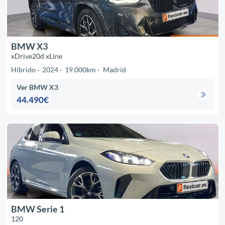
BMW X3
xDrive20d xLine
Híbrido
2024
19.000km
Madrid
Ver BMW X3
44.490€
BMW Serie 1
120