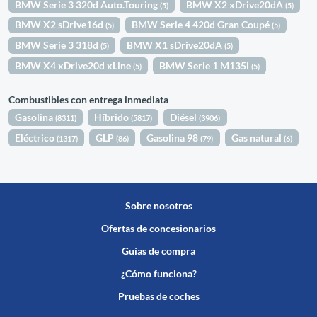
BMW Serie 3 320d Auto.Touring
BMW X2 xDrive20dA
(5)
(5)
BMW X2 sDrive16d
BMW Serie 4 420d Gran Coupé
(5)
(5)
BMW Serie 3 318d
BMW X1 sDrive20dA
(5)
(5)
BMW X4 xDrive20d xLine
BMW Serie 1 M135i
(5)
(5)
Combustibles con entrega inmediata
Gasolina
Híbrido
Diésel
(8311)
(5817)
(3906)
Eléctrico
GLP
Gasolina 98
Gas natural
(1317)
(86)
(79)
(6)
Sobre nosotros
Ofertas de concesionarios
Guías de compra
¿Cómo funciona?
Pruebas de coches