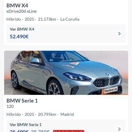
BMW X4
xDrive20d xLine
Híbrido
2025
21.173km
La Coruña
Ver BMW X4
52.490€
BMW Serie 1
120
Híbrido
2025
20.795km
Madrid
Ver BMW Serie 1
25.490€
25.750€