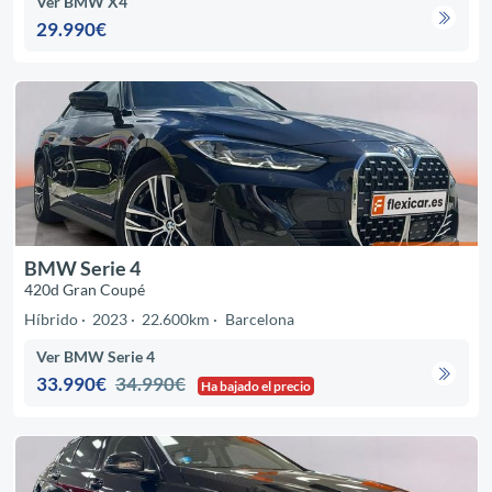
Ver BMW X4
29.990€
BMW Serie 4
420d Gran Coupé
Híbrido
2023
22.600km
Barcelona
Ver BMW Serie 4
33.990€
34.990€
Ha bajado el precio