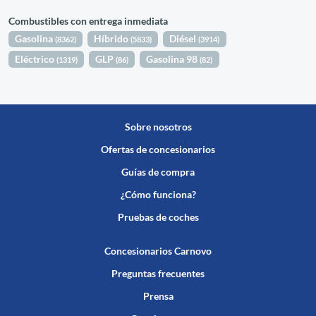
Combustibles con entrega inmediata
Gasolina
Híbrido
Diésel
(8362)
(5833)
(3914)
Eléctrico
GLP
Gasolina 98
(1319)
(86)
(82)
Sobre nosotros
Ofertas de concesionarios
Guías de compra
¿Cómo funciona?
Pruebas de coches
Concesionarios Carnovo
Preguntas frecuentes
Prensa