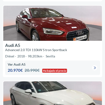
Audi A5
Advanced 2.0 TDI 110kW S tron Sportback
Diésel
2018
98.203km
Sevilla
Ver Audi A5
20.970€
20.990€
Ha bajado el precio