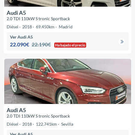
Audi A5
2.0 TDI 110kW S tronic Sportback
Diésel
2018
69.450km
Madrid
Ver Audi A5
22.090€
22.190€
Ha bajado el precio
Audi A5
2.0 TDI 110kW S tronic Sportback
Diésel
2018
122.741km
Sevilla
Ver Audi A5