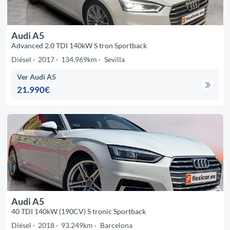
Audi A5
Advanced 2.0 TDI 140kW S tron Sportback
Diésel
2017
134.969km
Sevilla
Ver Audi A5
21.990€
Audi A5
40 TDI 140kW (190CV) S tronic Sportback
Diésel
2018
93.249km
Barcelona