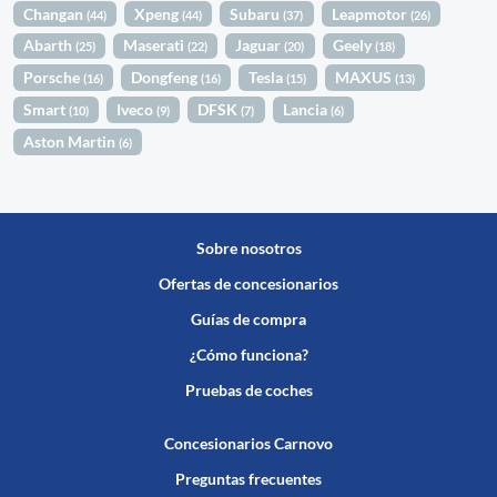
Changan
Xpeng
Subaru
Leapmotor
(44)
(44)
(37)
(26)
Abarth
Maserati
Jaguar
Geely
(25)
(22)
(20)
(18)
Porsche
Dongfeng
Tesla
MAXUS
(16)
(16)
(15)
(13)
Smart
Iveco
DFSK
Lancia
(10)
(9)
(7)
(6)
Aston Martin
(6)
Sobre nosotros
Ofertas de concesionarios
Guías de compra
¿Cómo funciona?
Pruebas de coches
Concesionarios Carnovo
Preguntas frecuentes