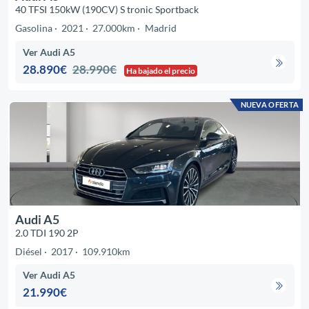
40 TFSI 150kW (190CV) S tronic Sportback
Gasolina
2021
27.000km
Madrid
Ver Audi A5
28.890€
28.990€
Ha bajado el precio
NUEVA OFERTA
Audi A5
2.0 TDI 190 2P
Diésel
2017
109.910km
Ver Audi A5
21.990€