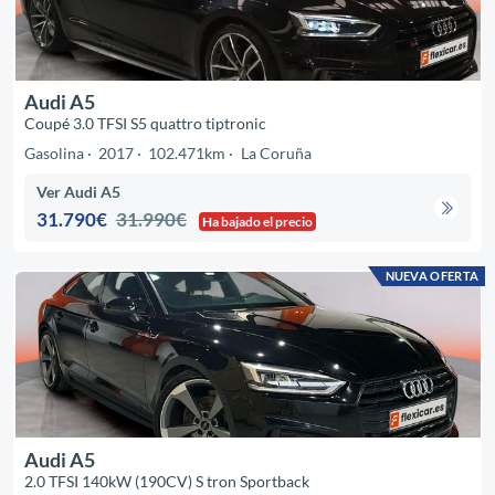
Audi A5
Coupé 3.0 TFSI S5 quattro tiptronic
Gasolina
2017
102.471km
La Coruña
Ver Audi A5
31.790€
31.990€
Ha bajado el precio
NUEVA OFERTA
Audi A5
2.0 TFSI 140kW (190CV) S tron Sportback