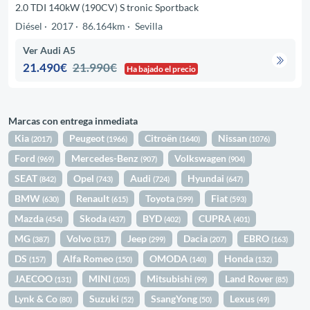
2.0 TDI 140kW (190CV) S tronic Sportback
Diésel
2017
86.164km
Sevilla
Ver Audi A5
21.490€
21.990€
Ha bajado el precio
Marcas con entrega inmediata
Kia
Peugeot
Citroën
Nissan
(2017)
(1966)
(1640)
(1076)
Ford
Mercedes-Benz
Volkswagen
(969)
(907)
(904)
SEAT
Opel
Audi
Hyundai
(842)
(743)
(724)
(647)
BMW
Renault
Toyota
Fiat
(630)
(615)
(599)
(593)
Mazda
Skoda
BYD
CUPRA
(454)
(437)
(402)
(401)
MG
Volvo
Jeep
Dacia
EBRO
(387)
(317)
(299)
(207)
(163)
DS
Alfa Romeo
OMODA
Honda
(157)
(150)
(140)
(132)
JAECOO
MINI
Mitsubishi
Land Rover
(131)
(105)
(99)
(85)
Lynk & Co
Suzuki
SsangYong
Lexus
(80)
(52)
(50)
(49)