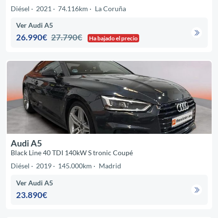
Diésel
2021
74.116km
La Coruña
Ver Audi A5
26.990€
27.790€
Ha bajado el precio
Audi A5
Black Line 40 TDI 140kW S tronic Coupé
Diésel
2019
145.000km
Madrid
Ver Audi A5
23.890€