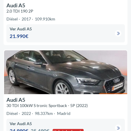
Audi A5
2.0 TDI 190 2P
Diésel
2017
109.910km
Ver Audi A5
21.990€
Audi A5
30 TDI 100kW S tronic Sportback - 5P (2022)
Diésel
2022
98.337km
Madrid
Ver Audi A5
24.990€
25.490€