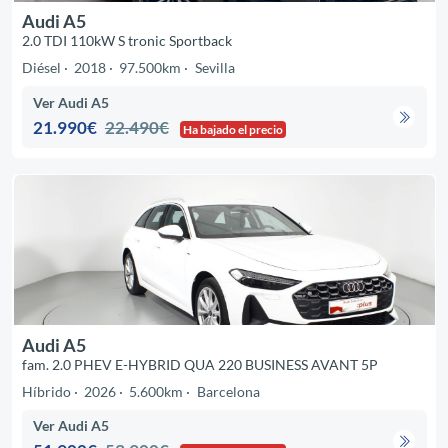
Audi A5
2.0 TDI 110kW S tronic Sportback
Diésel
2018
97.500km
Sevilla
Ver Audi A5
21.990€
22.490€
Ha bajado el precio
Audi A5
fam. 2.0 PHEV E-HYBRID QUA 220 BUSINESS AVANT 5P
Híbrido
2026
5.600km
Barcelona
Ver Audi A5