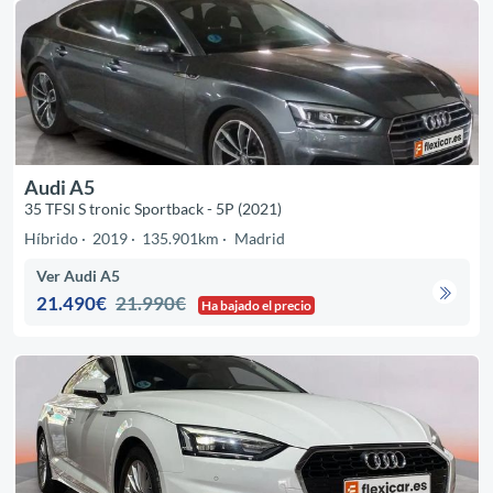
Audi A5
35 TFSI S tronic Sportback - 5P (2021)
Híbrido
2019
135.901km
Madrid
Ver Audi A5
21.490€
21.990€
Ha bajado el precio