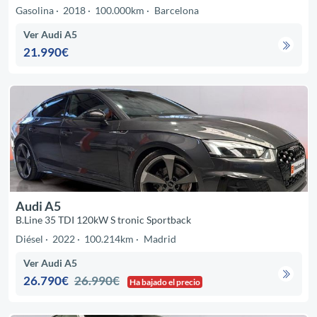
Gasolina
2018
100.000km
Barcelona
Ver Audi A5
21.990€
Audi A5
B.Line 35 TDI 120kW S tronic Sportback
Diésel
2022
100.214km
Madrid
Ver Audi A5
26.790€
26.990€
Ha bajado el precio