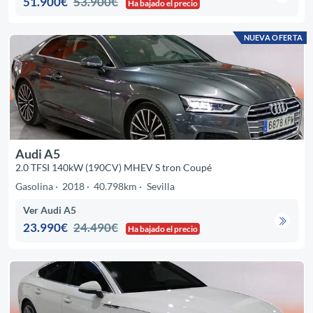
51.900€
53.900€
Ha bajado el precio
NUEVA OFERTA
Audi A5
2.0 TFSI 140kW (190CV) MHEV S tron Coupé
Gasolina
2018
40.798km
Sevilla
Ver Audi A5
23.990€
24.490€
Ha bajado el precio