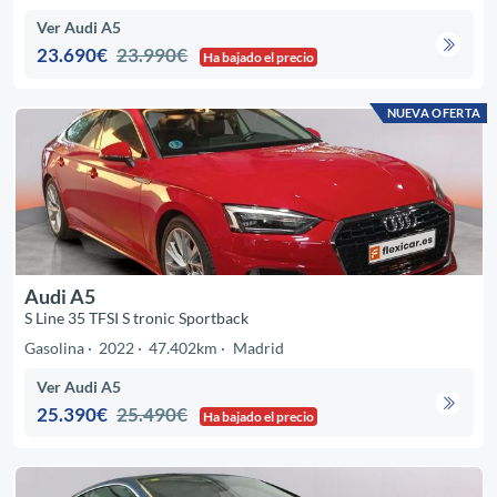
Ver Audi A5
23.690€
23.990€
Ha bajado el precio
NUEVA OFERTA
Audi A5
S Line 35 TFSI S tronic Sportback
Gasolina
2022
47.402km
Madrid
Ver Audi A5
25.390€
25.490€
Ha bajado el precio