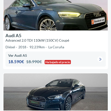
Audi A5
Advanced 2.0 TDI 110kW (150CV) Coupé
Diésel
2018
92.239km
La Coruña
Ver Audi A5
18.590€
18.990€
Ha bajado el precio