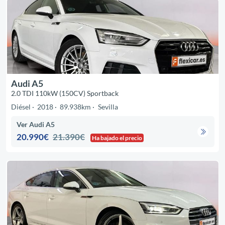
Audi A5
2.0 TDI 110kW (150CV) Sportback
Diésel
2018
89.938km
Sevilla
Ver Audi A5
20.990€
21.390€
Ha bajado el precio