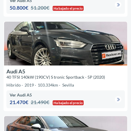
Ver Audi A5
50.800€
51.200€
Ha bajado el precio
Audi A5
40 TFSI 140kW (190CV) S tronic Sportback - 5P (2020)
Híbrido
2019
103.334km
Sevilla
Ver Audi A5
21.470€
21.490€
Ha bajado el precio