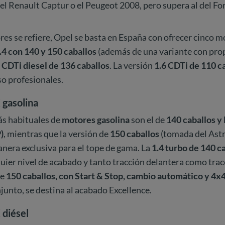
l Renault Captur o el Peugeot 2008, pero supera al del Fo
res se refiere, Opel se basta en España con ofrecer cinco 
.4 con 140 y 150 caballos
(además de una variante con pro
 CDTi diesel de 136 caballos
. La versión
1.6 CDTi de 110 c
so profesionales.
gasolina
ás habituales de
motores gasolina
son el de
140 caballos y 
)
, mientras que la versión de
150 caballos
(tomada del Astr
nera exclusiva para el tope de gama. La
1.4 turbo de 140 c
uier nivel de acabado y tanto tracción delantera como tracc
de
150 caballos, con Start & Stop, cambio automático y 4x
njunto, se destina al acabado Excellence.
diésel