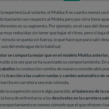
 la experiencia al volante, el Mokka X es cuanto menos cur
do bastante con respecto al Mokka pero por otro tiene apa
 referentes en su segmento. Por ejemplo, en el caso del diese
o muy reducidas sin tener que bajar el ritmo, pero si baja 
 minuto se queda sin fuerza, lo que hace que para salir de
 uso del embrague de lo habitual.
otor se comporta mejor que en el modelo Mokka anterior,
e ruido a la vez que se ha suavizado su comportamiento. En e
 caballos
la conducción cambia de manera considerable pu
e la
tracción a las cuatro ruedas y cambio automático de s
 marcha en carretera sea más cómoda.
de la suspensión ocurre algo parecido:
el balanceo de la c
a la hora de enfrentarse a los
desniveles en la carretera sal
u comportamiento es menos cómodo que el que ofrecen riva