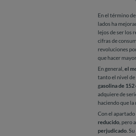
En el término de
lados ha mejora
lejos de ser los
cifras de consum
revoluciones por
que hacer mayor
En general,
el m
tanto el nivel d
g
asolina de 152
adquiere de seri
haciendo que la
Con el apartado 
reducido
, pero 
perjudicado
. S