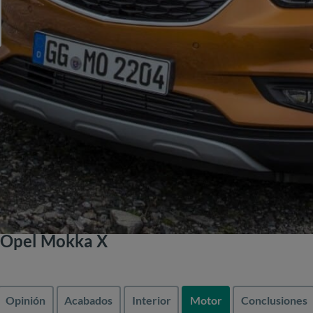
 Opel Mokka X
Opinión
Acabados
Interior
Motor
Conclusiones