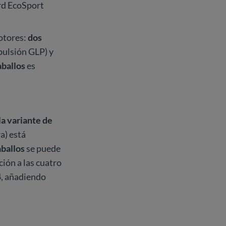
rd EcoSport
motores:
dos
pulsión GLP) y
aballos
es
la variante de
a) está
aballos
se puede
ión a las cuatro
4
, añadiendo