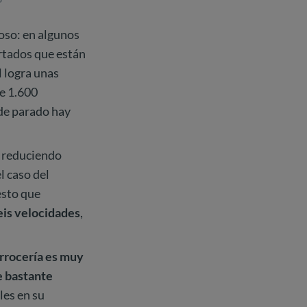
ioso: en algunos
rtados que están
l logra unas
de 1.600
sde parado hay
reduciendo
l caso del
esto que
eis velocidades
,
arrocería es muy
e bastante
les en su