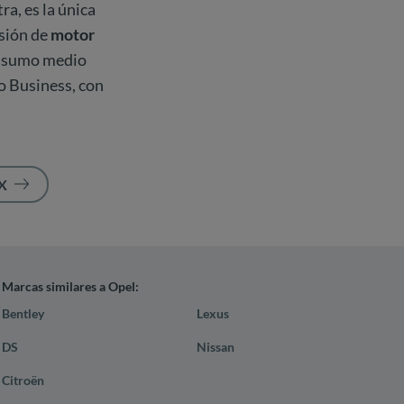
a, es la única
rsión de
motor
onsumo medio
o Business, con
X
Marcas similares a Opel:
Bentley
Lexus
DS
Nissan
Citroën