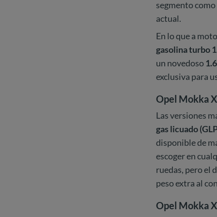
segmento como e
actual.
En lo que a moto
gasolina turbo 1
un novedoso
1.6
exclusiva para u
Opel Mokka X 
Las versiones m
gas licuado (GLP
disponible de ma
escoger en cualq
ruedas, pero el 
peso extra al co
Opel Mokka X 