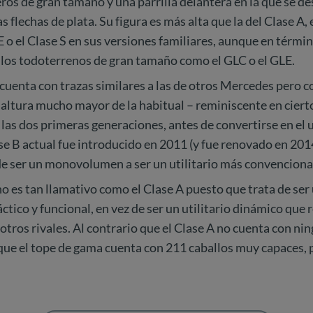
eros de gran tamaño y una parrilla delantera en la que se d
las flechas de plata. Su figura es más alta que la del Clase A, 
 E o el Clase S en sus versiones familiares, aunque en términ
 los todoterrenos de gran tamaño como el GLC o el GLE.
 cuenta con trazas similares a las de otros Mercedes pero c
altura mucho mayor de la habitual – reminiscente en ciert
 las dos primeras generaciones, antes de convertirse en el ut
se B actual fue introducido en 2011 (y fue renovado en 20
de ser un monovolumen a ser un utilitario más convenciona
no es tan llamativo como el Clase A puesto que trata de ser
ctico y funcional, en vez de ser un utilitario dinámico que
otros rivales. Al contrario que el Clase A no cuenta con ni
que el tope de gama cuenta con 211 caballos muy capaces, 