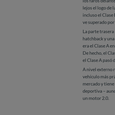
los faros delant
lejos el logo de 
incluso el Clase
ve superado por
La parte trasera
hatchback y una 
era el Clase A en
De hecho, el Cla
el Clase A pasó 
A nivel externo 
vehículo más prá
mercado y tiene 
deportiva – aun
un motor 2.0.