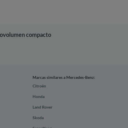
onovolumen compacto
Marcas similares a Mercedes-Benz:
Citroën
Honda
Land Rover
Skoda