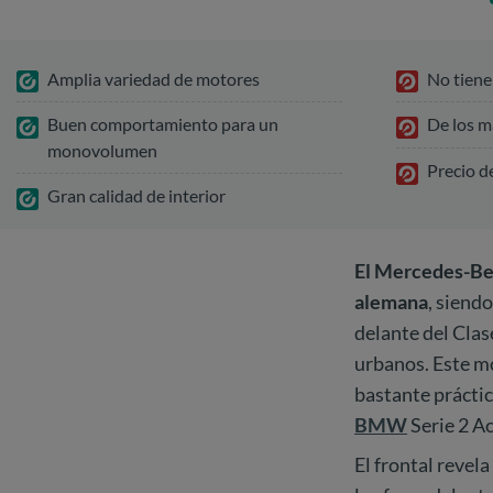
Amplia variedad de motores
No tiene
Buen comportamiento para un
De los m
monovolumen
Precio de
Gran calidad de interior
El Mercedes-Be
alemana
, siend
delante del Clas
urbanos. Este m
bastante práctic
BMW
Serie 2 Ac
El frontal revel