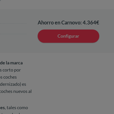
Ahorro en Carnovo: 4.364€
Configurar
de la marca
s corto por
os coches
dernizado) es
coches nuevos al
es
, tales como