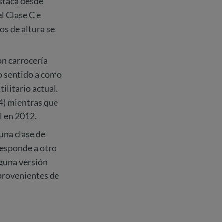
estaca desde
el Clase C e
os de altura se
on carrocería
o sentido a como
ilitario actual.
14) mientras que
l en 2012.
 una clase de
 responde a otro
nguna versión
provenientes de