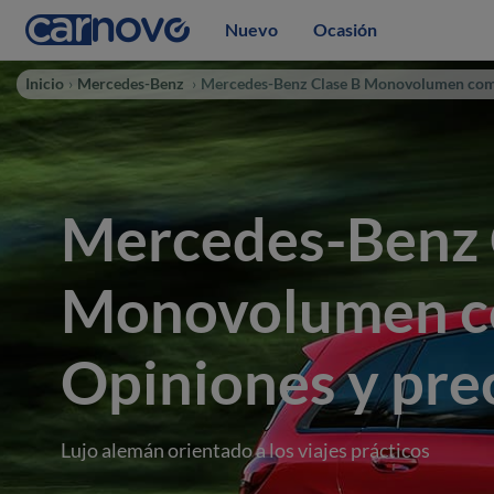
Nuevo
Ocasión
Inicio
Mercedes-Benz
Mercedes-Benz Clase B Monovolumen co
Mercedes-Benz 
Monovolumen c
Opiniones y pre
Lujo alemán orientado a los viajes prácticos