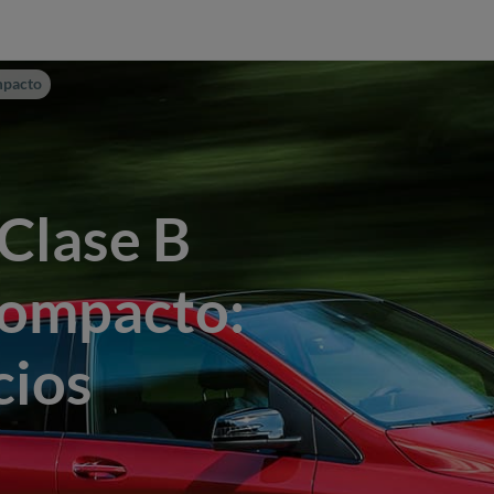
mpacto
Clase B
ompacto:
cios