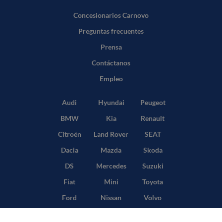
Concesionarios Carnovo
Preguntas frecuentes
Prensa
Contáctanos
Empleo
Audi
Hyundai
Peugeot
BMW
Kia
Renault
Citroën
Land Rover
SEAT
Dacia
Mazda
Skoda
DS
Mercedes
Suzuki
Fiat
Mini
Toyota
Ford
Nissan
Volvo
Honda
Opel