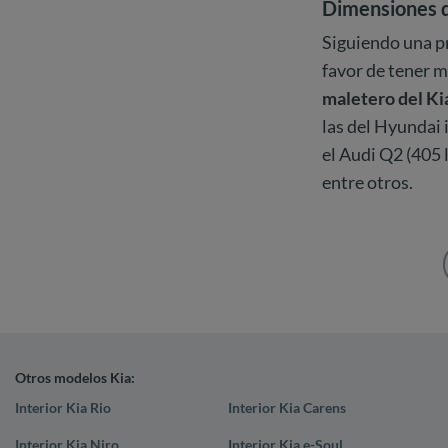
Dimensiones d
Siguiendo una pr
favor de tener m
maletero del Ki
las del Hyundai i
el Audi Q2 (405 l
entre otros.
Otros modelos Kia:
Interior Kia Rio
Interior Kia Carens
Interior Kia Niro
Interior Kia e-Soul