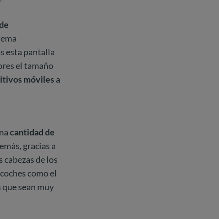
 de
stema
s esta pantalla
iores el tamaño
itivos móviles a
una
cantidad de
más, gracias a
as cabezas de los
s coches como el
s que sean muy