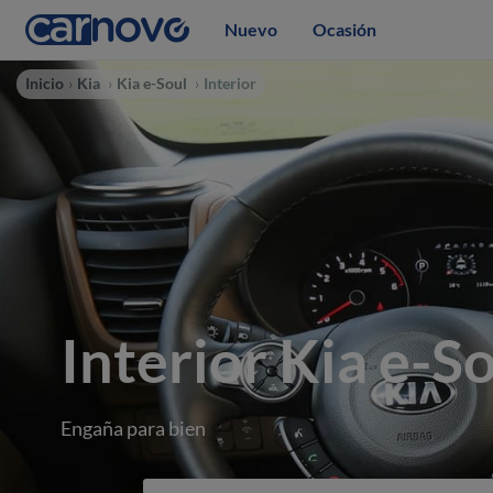
Nuevo
Ocasión
Inicio
Kia
Kia e-Soul
Interior
Interior Kia e-S
Engaña para bien