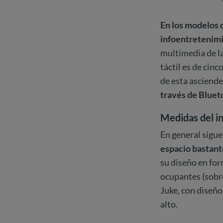
En los modelos 
infoentretenim
multimedia de la
táctil es de cin
de esta asciende
través de Bluet
Medidas del in
En general sigue
espacio bastant
su diseño en form
ocupantes (sobre
Juke, con diseño
alto.