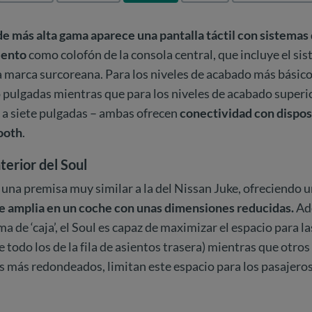
de más alta gama aparece una pantalla táctil con sistemas
iento
como colofón de la consola central, que incluye el si
 marca surcoreana. Para los niveles de acabado más básico
co pulgadas mientras que para los niveles de acabado super
 a siete pulgadas – ambas ofrecen
conectividad con dispos
ooth
.
terior del Soul
 una premisa muy similar a la del Nissan Juke, ofreciendo 
e amplia en un coche con unas dimensiones reducidas.
Ade
a de ‘caja’, el Soul es capaz de maximizar el espacio para l
 todo los de la fila de asientos trasera) mientras que otro
s más redondeados, limitan este espacio para los pasajero