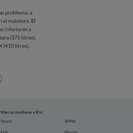
smo problema: a
n el maletero.
El
ras inferiores a
tara (375 litros),
 (410 litros),
Marcas similares a Kia:
Smart
BMW
Fiat
Nissan