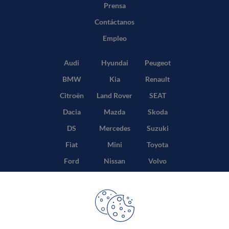
Prensa
Contáctanos
Empleo
Audi
Hyundai
Peugeot
BMW
Kia
Renault
Citroën
Land Rover
SEAT
Dacia
Mazda
Skoda
DS
Mercedes
Suzuki
Fiat
Mini
Toyota
Ford
Nissan
Volvo
Honda
Opel