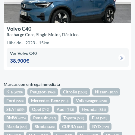
Volvo C40
Recharge Core, Single Motor, Eléctrico
Híbrido
2023
15km
Ver Volvo C40
38.900€
Marcas con entrega inmediata
Kia
Peugeot
Citroën
Nissan
(2030)
(1968)
(1638)
(1077)
Ford
Mercedes-Benz
Volkswagen
(958)
(910)
(898)
SEAT
Opel
Audi
Hyundai
(859)
(749)
(743)
(651)
BMW
Renault
Toyota
Fiat
(625)
(617)
(608)
(598)
Mazda
Skoda
CUPRA
BYD
(456)
(438)
(400)
(399)