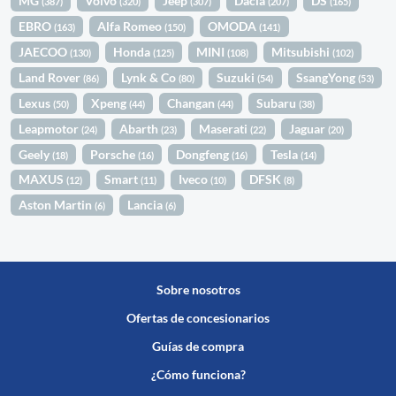
MG
Volvo
Jeep
Dacia
DS
(387)
(320)
(307)
(207)
(165)
EBRO
Alfa Romeo
OMODA
(163)
(150)
(141)
JAECOO
Honda
MINI
Mitsubishi
(130)
(125)
(108)
(102)
Land Rover
Lynk & Co
Suzuki
SsangYong
(86)
(80)
(54)
(53)
Lexus
Xpeng
Changan
Subaru
(50)
(44)
(44)
(38)
Leapmotor
Abarth
Maserati
Jaguar
(24)
(23)
(22)
(20)
Geely
Porsche
Dongfeng
Tesla
(18)
(16)
(16)
(14)
MAXUS
Smart
Iveco
DFSK
(12)
(11)
(10)
(8)
Aston Martin
Lancia
(6)
(6)
Sobre nosotros
Ofertas de concesionarios
Guías de compra
¿Cómo funciona?