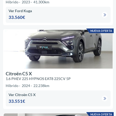
Híbrido
2023
41.300km
Ver Ford Kuga
33.560€
NUEVA OFERTA
Citroën C5 X
1.6 PHEV 225 HYPNOS EAT8 225CV 5P
Híbrido
2024
22.238km
Ver Citroën C5 X
33.551€
NUEVA OFERTA