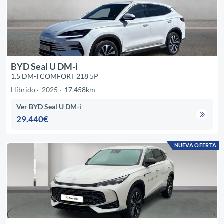
BYD Seal U DM-i
1.5 DM-I COMFORT 218 5P
Híbrido
2025
17.458km
Ver BYD Seal U DM-i
29.440€
NUEVA OFERTA