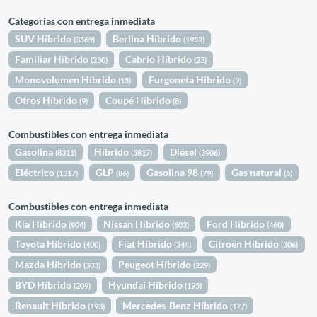
Categorías con entrega inmediata
SUV Híbrido
Berlina Híbrido
(3569)
(1952)
Familiar Híbrido
Cabrio Híbrido
(230)
(25)
Monovolumen Híbrido
Furgoneta Híbrido
(15)
(9)
Otros Híbrido
Coupé Híbrido
(9)
(8)
Combustibles con entrega inmediata
Gasolina
Híbrido
Diésel
(8311)
(5817)
(3906)
Eléctrico
GLP
Gasolina 98
Gas natural
(1317)
(86)
(79)
(6)
Combustibles con entrega inmediata
Kia Híbrido
Nissan Híbrido
Ford Híbrido
(904)
(603)
(460)
Toyota Híbrido
Fiat Híbrido
Citroën Híbrido
(400)
(344)
(306)
Mazda Híbrido
Peugeot Híbrido
(303)
(229)
BYD Híbrido
Hyundai Híbrido
(209)
(195)
Renault Híbrido
Mercedes-Benz Híbrido
(193)
(177)