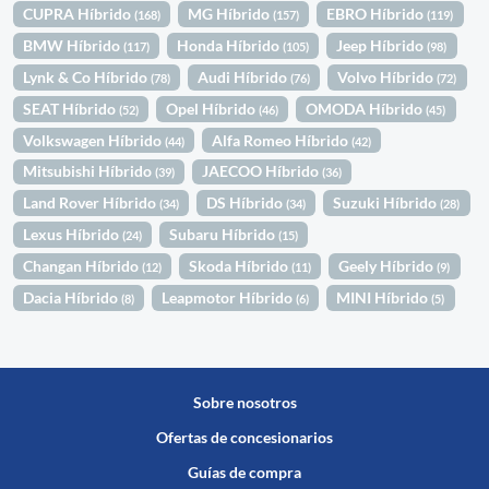
CUPRA Híbrido
MG Híbrido
EBRO Híbrido
(168)
(157)
(119)
BMW Híbrido
Honda Híbrido
Jeep Híbrido
(117)
(105)
(98)
Lynk & Co Híbrido
Audi Híbrido
Volvo Híbrido
(78)
(76)
(72)
SEAT Híbrido
Opel Híbrido
OMODA Híbrido
(52)
(46)
(45)
Volkswagen Híbrido
Alfa Romeo Híbrido
(44)
(42)
Mitsubishi Híbrido
JAECOO Híbrido
(39)
(36)
Land Rover Híbrido
DS Híbrido
Suzuki Híbrido
(34)
(34)
(28)
Lexus Híbrido
Subaru Híbrido
(24)
(15)
Changan Híbrido
Skoda Híbrido
Geely Híbrido
(12)
(11)
(9)
Dacia Híbrido
Leapmotor Híbrido
MINI Híbrido
(8)
(6)
(5)
Sobre nosotros
Ofertas de concesionarios
Guías de compra