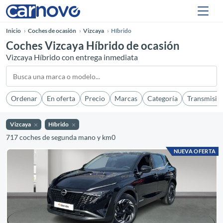
Inicio
Coches de ocasión
Vizcaya
Híbrido
Coches Vizcaya Híbrido de ocasión
Vizcaya Híbrido con entrega inmediata
Ordenar
En oferta
Precio
Marcas
Categoría
Transmisió
Vizcaya
Híbrido
717 coches de segunda mano y km0
NUEVA OFERTA