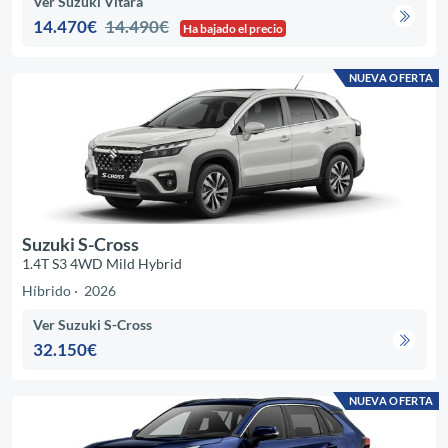
Ver Suzuki Vitara
14.470€
14.490€
Ha bajado el precio
NUEVA OFERTA
Suzuki S-Cross
1.4T S3 4WD Mild Hybrid
Híbrido
2026
Ver Suzuki S-Cross
32.150€
NUEVA OFERTA