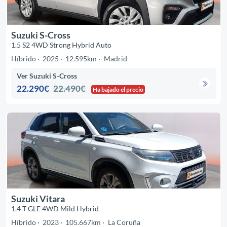
Suzuki S-Cross
1.5 S2 4WD Strong Hybrid Auto
Híbrido
2025
12.595km
Madrid
Ver Suzuki S-Cross
22.290€
22.490€
Ha bajado el precio
Suzuki Vitara
1.4 T GLE 4WD Mild Hybrid
Híbrido
2023
105.667km
La Coruña