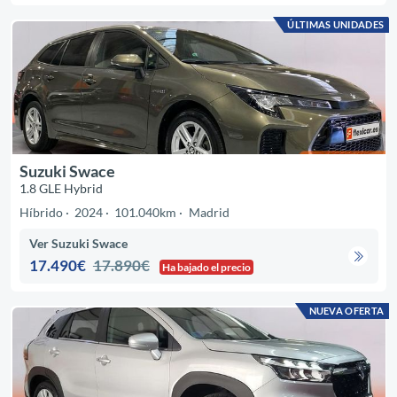
ÚLTIMAS UNIDADES
Suzuki Swace
1.8 GLE Hybrid
Híbrido
2024
101.040km
Madrid
Ver Suzuki Swace
17.490€
17.890€
Ha bajado el precio
NUEVA OFERTA