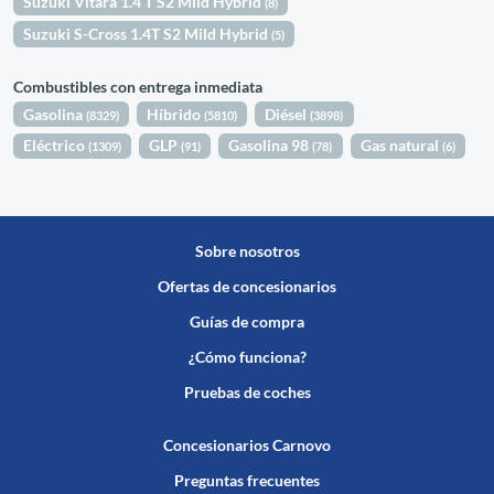
Suzuki Vitara 1.4 T S2 Mild Hybrid
(8)
Suzuki S-Cross 1.4T S2 Mild Hybrid
(5)
Combustibles con entrega inmediata
Gasolina
Híbrido
Diésel
(8329)
(5810)
(3898)
Eléctrico
GLP
Gasolina 98
Gas natural
(1309)
(91)
(78)
(6)
Sobre nosotros
Ofertas de concesionarios
Guías de compra
¿Cómo funciona?
Pruebas de coches
Concesionarios Carnovo
Preguntas frecuentes