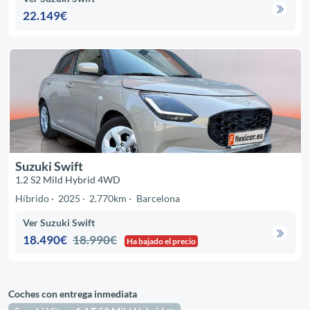
22.149€
Suzuki Swift
1.2 S2 Mild Hybrid 4WD
Híbrido
2025
2.770km
Barcelona
Ver Suzuki Swift
18.490€
18.990€
Ha bajado el precio
Coches con entrega inmediata