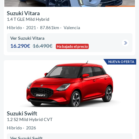
Suzuki Vitara
1.4 T GLE Mild Hybrid
Híbrido
2021
87.861km
Valencia
Ver Suzuki Vitara
16.290€
16.490€
Ha bajado el precio
NUEVA OFERTA
Suzuki Swift
1.2 S2 Mild Hybrid CVT
Híbrido
2026
Ver Suzuki Swift