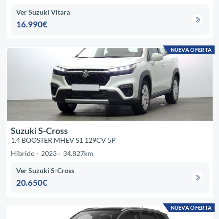
Ver Suzuki Vitara
16.990€
NUEVA OFERTA
Suzuki S-Cross
1.4 BOOSTER MHEV S1 129CV 5P
Híbrido
2023
34.827km
Ver Suzuki S-Cross
20.650€
NUEVA OFERTA