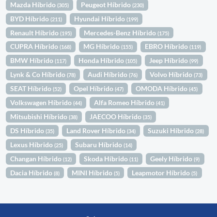
Mazda Híbrido
Peugeot Híbrido
(305)
(230)
BYD Híbrido
Hyundai Híbrido
(211)
(199)
Renault Híbrido
Mercedes-Benz Híbrido
(195)
(175)
CUPRA Híbrido
MG Híbrido
EBRO Híbrido
(168)
(155)
(119)
BMW Híbrido
Honda Híbrido
Jeep Híbrido
(117)
(105)
(99)
Lynk & Co Híbrido
Audi Híbrido
Volvo Híbrido
(78)
(76)
(73)
SEAT Híbrido
Opel Híbrido
OMODA Híbrido
(52)
(47)
(45)
Volkswagen Híbrido
Alfa Romeo Híbrido
(44)
(41)
Mitsubishi Híbrido
JAECOO Híbrido
(38)
(35)
DS Híbrido
Land Rover Híbrido
Suzuki Híbrido
(35)
(34)
(28)
Lexus Híbrido
Subaru Híbrido
(25)
(14)
Changan Híbrido
Skoda Híbrido
Geely Híbrido
(12)
(11)
(9)
Dacia Híbrido
MINI Híbrido
Leapmotor Híbrido
(8)
(5)
(5)