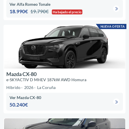
Ver Alfa Romeo Tonale
18.990€
19.790€
Ha bajado el precio
NUEVA OFERTA
Mazda CX-80
e-SKYACTIV D MHEV 187kW AWD Homura
Híbrido
2026
La Coruña
Ver Mazda CX-80
50.240€