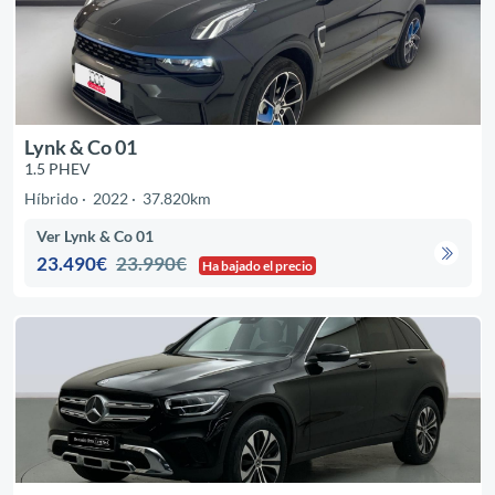
Lynk & Co 01
1.5 PHEV
Híbrido
2022
37.820km
Ver Lynk & Co 01
23.490€
23.990€
Ha bajado el precio