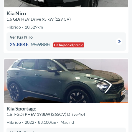
Kia Niro
1.6 GDi HEV Drive 95 kW (129 CV)
Híbrido
10.529km
Ver Kia Niro
25.884€
25.983€
Ha bajado el precio
Kia Sportage
1.6 T-GDi PHEV 198kW (265CV) Drive 4x4
Híbrido
2022
83.100km
Madrid