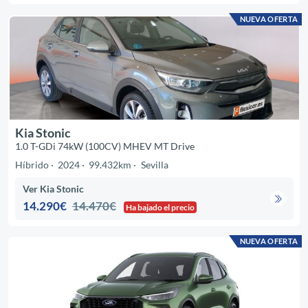
NUEVA OFERTA
Kia Stonic
1.0 T-GDi 74kW (100CV) MHEV MT Drive
Híbrido
2024
99.432km
Sevilla
Ver Kia Stonic
14.290€
14.470€
Ha bajado el precio
NUEVA OFERTA