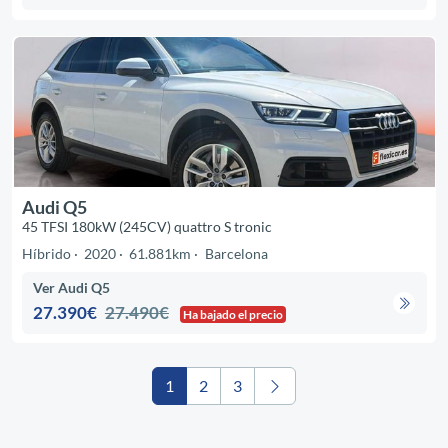
Audi Q5
45 TFSI 180kW (245CV) quattro S tronic
Híbrido
2020
61.881km
Barcelona
Ver Audi Q5
27.390€
27.490€
Ha bajado el precio
1
2
3