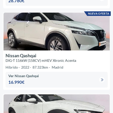
28.780€
NUEVA OFERTA
Nissan Qashqai
DIG-T 116kW (158CV) mHEV Xtronic Acenta
Híbrido
2022
87.323km
Madrid
Ver Nissan Qashqai
16.990€