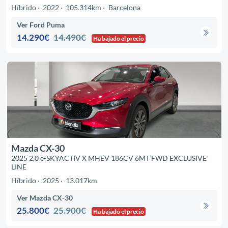
Híbrido
2022
105.314km
Barcelona
Ver Ford Puma
14.290€
14.490€
Ha bajado el precio
Mazda CX-30
2025 2.0 e-SKYACTIV X MHEV 186CV 6MT FWD EXCLUSIVE
LINE
Híbrido
2025
13.017km
Ver Mazda CX-30
25.800€
25.900€
Ha bajado el precio