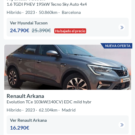
1.6 TGDI PHEV 195kW Tecno Sky Auto 4x4
Híbrido
2023
50.860km
Barcelona
Ver Hyundai Tucson
24.790€
25.390€
Ha bajado el precio
NUEVA OFERTA
Renault Arkana
Evolution TCe 103kW(140CV) EDC mild hybr
Híbrido
2023
62.104km
Madrid
Ver Renault Arkana
16.290€