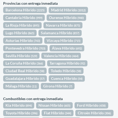
Provincias con entrega inmediata
Barcelona Híbrido
Madrid Híbrido
(2225)
(1012)
Cantabria Híbrido
Ourense Híbrido
(999)
(940)
La Rioja Híbrido
Navarra Híbrido
(895)
(875)
Lugo Híbrido
Salamanca Híbrido
(865)
(857)
Asturias Híbrido
Vizcaya Híbrido
(743)
(715)
Pontevedra Híbrido
Álava Híbrido
(703)
(692)
Sevilla Híbrido
Valencia Híbrido
(529)
(464)
La Coruña Híbrido
Tarragona Híbrido
(366)
(92)
Ciudad Real Híbrido
Toledo Híbrido
(58)
(58)
Guadalajara Híbrido
Cuenca Híbrido
(57)
(54)
Málaga Híbrido
Girona Híbrido
(11)
(7)
Combustibles con entrega inmediata
Kia Híbrido
Nissan Híbrido
Ford Híbrido
(894)
(605)
(458)
Toyota Híbrido
Fiat Híbrido
Citroën Híbrido
(396)
(344)
(306)