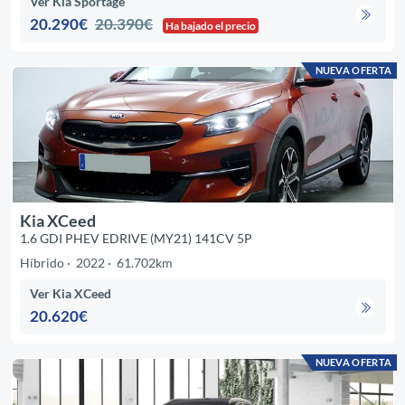
Ver Kia Sportage
20.290€
20.390€
Ha bajado el precio
NUEVA OFERTA
Kia XCeed
1.6 GDI PHEV EDRIVE (MY21) 141CV 5P
Híbrido
2022
61.702km
Ver Kia XCeed
20.620€
NUEVA OFERTA