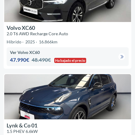
Volvo XC60
2.0 T6 AWD Recharge Core Auto
Híbrido
2025
16.866km
Ver Volvo XC60
47.990€
48.490€
Ha bajado el precio
Lynk & Co 01
1.5 PHEV 6.6kW