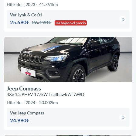
Híbrido
2023
41.761km
Ver Lynk & Co 01
25.690€
26.190€
Ha bajado el precio
Jeep Compass
4Xe 1.3 PHEV 177kW Trailhawk AT AWD
Híbrido
2024
20.002km
Ver Jeep Compass
24.990€