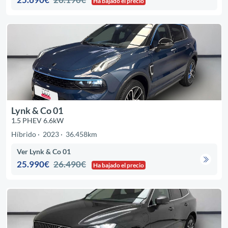
Ha bajado el precio
Lynk & Co 01
1.5 PHEV 6.6kW
Híbrido
2023
36.458km
Ver Lynk & Co 01
25.990€
26.490€
Ha bajado el precio