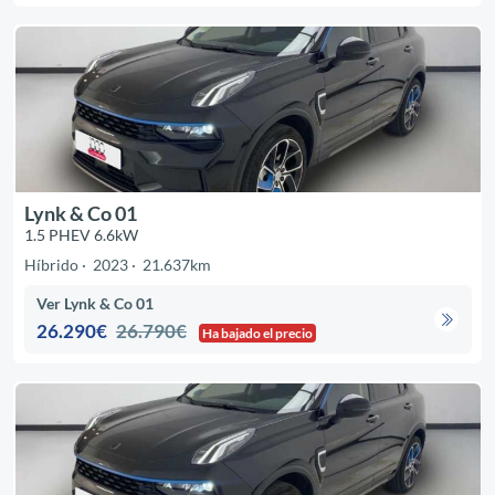
Lynk & Co 01
1.5 PHEV 6.6kW
Híbrido
2023
21.637km
Ver Lynk & Co 01
26.290€
26.790€
Ha bajado el precio