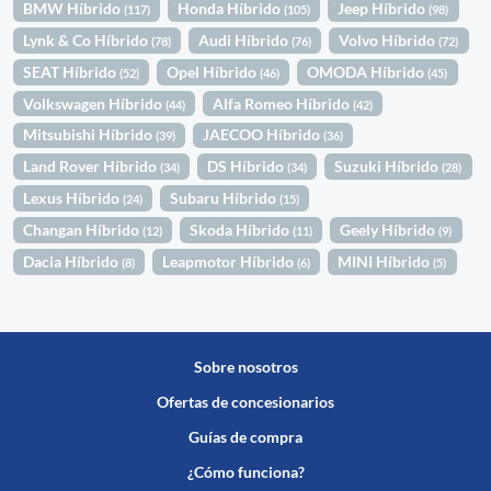
BMW Híbrido
Honda Híbrido
Jeep Híbrido
(117)
(105)
(98)
Lynk & Co Híbrido
Audi Híbrido
Volvo Híbrido
(78)
(76)
(72)
SEAT Híbrido
Opel Híbrido
OMODA Híbrido
(52)
(46)
(45)
Volkswagen Híbrido
Alfa Romeo Híbrido
(44)
(42)
Mitsubishi Híbrido
JAECOO Híbrido
(39)
(36)
Land Rover Híbrido
DS Híbrido
Suzuki Híbrido
(34)
(34)
(28)
Lexus Híbrido
Subaru Híbrido
(24)
(15)
Changan Híbrido
Skoda Híbrido
Geely Híbrido
(12)
(11)
(9)
Dacia Híbrido
Leapmotor Híbrido
MINI Híbrido
(8)
(6)
(5)
Sobre nosotros
Ofertas de concesionarios
Guías de compra
¿Cómo funciona?