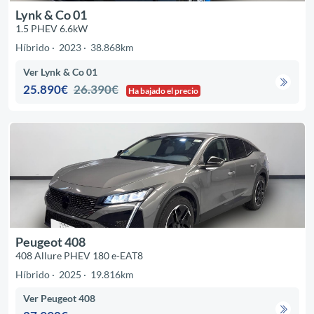
Lynk & Co 01
1.5 PHEV 6.6kW
Híbrido
2023
38.868km
Ver Lynk & Co 01
25.890€
26.390€
Ha bajado el precio
Peugeot 408
408 Allure PHEV 180 e-EAT8
Híbrido
2025
19.816km
Ver Peugeot 408