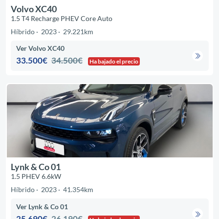
Volvo XC40
1.5 T4 Recharge PHEV Core Auto
Híbrido
2023
29.221km
Ver Volvo XC40
33.500€
34.500€
Ha bajado el precio
Lynk & Co 01
1.5 PHEV 6.6kW
Híbrido
2023
41.354km
Ver Lynk & Co 01
25.690€
26.190€