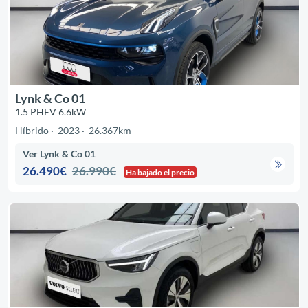
Lynk & Co 01
1.5 PHEV 6.6kW
Híbrido
2023
26.367km
Ver Lynk & Co 01
26.490€
26.990€
Ha bajado el precio