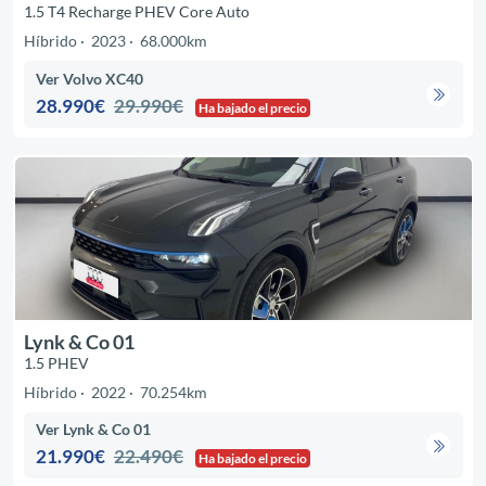
1.5 T4 Recharge PHEV Core Auto
Híbrido
2023
68.000km
Ver Volvo XC40
28.990€
29.990€
Ha bajado el precio
Lynk & Co 01
1.5 PHEV
Híbrido
2022
70.254km
Ver Lynk & Co 01
21.990€
22.490€
Ha bajado el precio