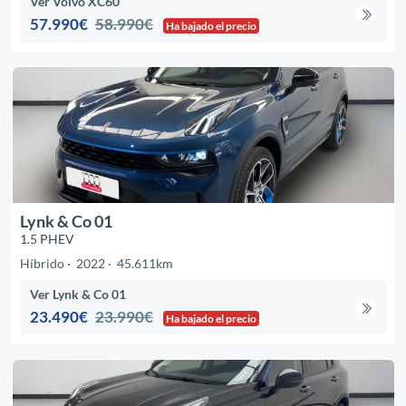
Ver Volvo XC60
57.990€
58.990€
Ha bajado el precio
Lynk & Co 01
1.5 PHEV
Híbrido
2022
45.611km
Ver Lynk & Co 01
23.490€
23.990€
Ha bajado el precio