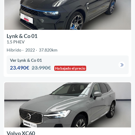
Lynk & Co 01
1.5 PHEV
Híbrido
2022
37.820km
Ver Lynk & Co 01
23.490€
23.990€
Ha bajado el precio
Volvo XC60