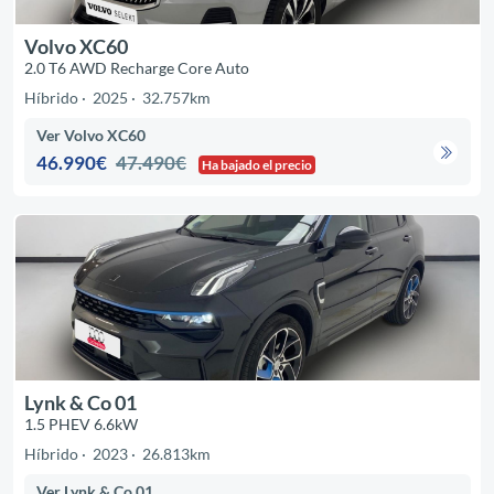
Volvo XC60
2.0 T6 AWD Recharge Core Auto
Híbrido
2025
32.757km
Ver Volvo XC60
46.990€
47.490€
Ha bajado el precio
Lynk & Co 01
1.5 PHEV 6.6kW
Híbrido
2023
26.813km
Ver Lynk & Co 01