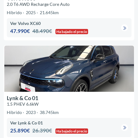
2.0 T6 AWD Recharge Core Auto
Híbrido
2025
21.645km
Ver Volvo XC60
47.990€
48.490€
Ha bajado el precio
Lynk & Co 01
1.5 PHEV 6.6kW
Híbrido
2023
38.745km
Ver Lynk & Co 01
25.890€
26.390€
Ha bajado el precio