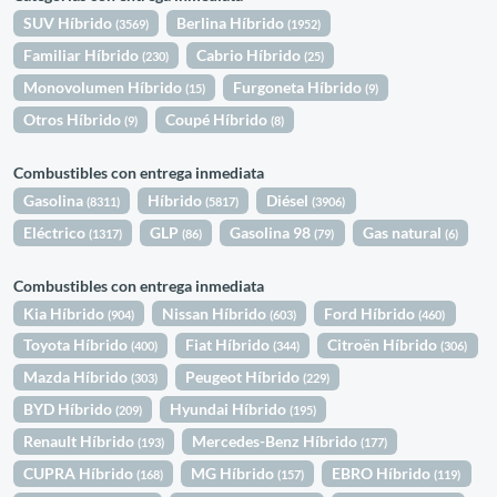
SUV Híbrido
Berlina Híbrido
(3569)
(1952)
Familiar Híbrido
Cabrio Híbrido
(230)
(25)
Monovolumen Híbrido
Furgoneta Híbrido
(15)
(9)
Otros Híbrido
Coupé Híbrido
(9)
(8)
Combustibles con entrega inmediata
Gasolina
Híbrido
Diésel
(8311)
(5817)
(3906)
Eléctrico
GLP
Gasolina 98
Gas natural
(1317)
(86)
(79)
(6)
Combustibles con entrega inmediata
Kia Híbrido
Nissan Híbrido
Ford Híbrido
(904)
(603)
(460)
Toyota Híbrido
Fiat Híbrido
Citroën Híbrido
(400)
(344)
(306)
Mazda Híbrido
Peugeot Híbrido
(303)
(229)
BYD Híbrido
Hyundai Híbrido
(209)
(195)
Renault Híbrido
Mercedes-Benz Híbrido
(193)
(177)
CUPRA Híbrido
MG Híbrido
EBRO Híbrido
(168)
(157)
(119)