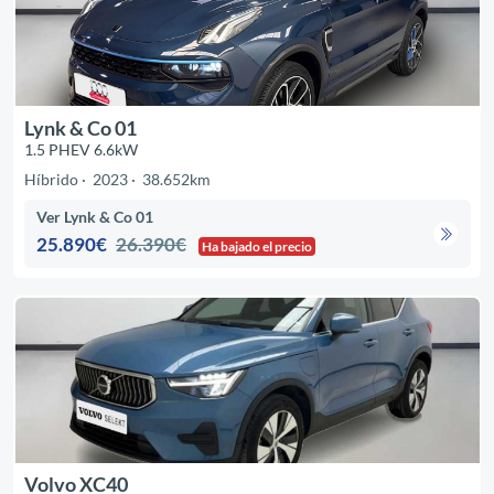
Lynk & Co 01
1.5 PHEV 6.6kW
Híbrido
2023
38.652km
Ver Lynk & Co 01
25.890€
26.390€
Ha bajado el precio
Volvo XC40