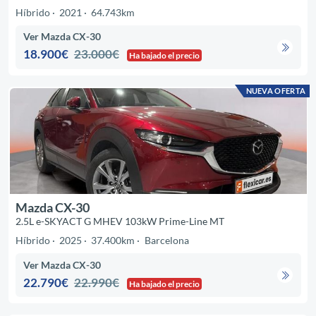
Híbrido
2021
64.743km
Ver Mazda CX-30
18.900€
23.000€
Ha bajado el precio
NUEVA OFERTA
Mazda CX-30
2.5L e-SKYACT G MHEV 103kW Prime-Line MT
Híbrido
2025
37.400km
Barcelona
Ver Mazda CX-30
22.790€
22.990€
Ha bajado el precio