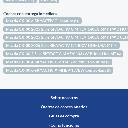
(6)
(6)
Coches con entrega inmediata
Mazda CX-30 e-SKYACTIV G Homura
(14)
Mazda CX-30 2025 2.5 e-SKYACTIV G MHEV 140CV 6MT FWD H
Mazda CX-30 2025 2.5 e-SKYACTIV G MHEV 140CV 6MT FWD CE
Mazda CX-30 2026 2.5 e-SKYACTIV G 140CV HOMURA MT
(6)
Mazda CX-30 2.5L e-SKYACT G MHEV 103kW Prime-Line MT
(6)
Mazda CX-30 e-SKYACTIV-G 2.0 90 kW 2WD Evolution
(5)
Mazda CX-30 e-SKYACTIV X MHEV 137kW Centre-Line
(5)
Sobre nosotros
Ofertas de concesionarios
Guías de compra
¿Cómo funciona?