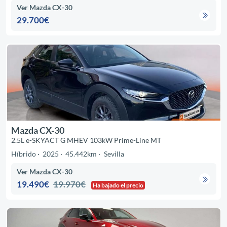
Ver Mazda CX-30
29.700€
Mazda CX-30
2.5L e-SKYACT G MHEV 103kW Prime-Line MT
Híbrido
2025
45.442km
Sevilla
Ver Mazda CX-30
19.490€
19.970€
Ha bajado el precio