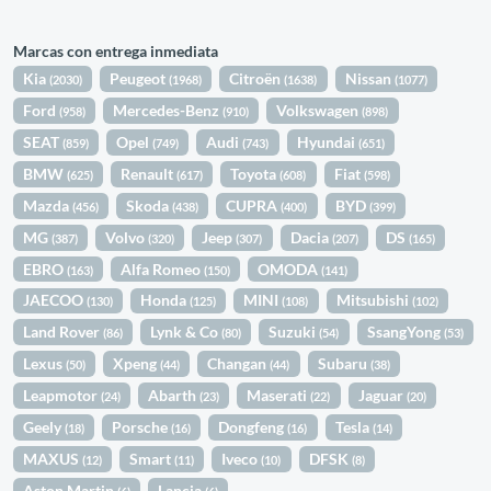
Marcas con entrega inmediata
Kia
Peugeot
Citroën
Nissan
(2030)
(1968)
(1638)
(1077)
Ford
Mercedes-Benz
Volkswagen
(958)
(910)
(898)
SEAT
Opel
Audi
Hyundai
(859)
(749)
(743)
(651)
BMW
Renault
Toyota
Fiat
(625)
(617)
(608)
(598)
Mazda
Skoda
CUPRA
BYD
(456)
(438)
(400)
(399)
MG
Volvo
Jeep
Dacia
DS
(387)
(320)
(307)
(207)
(165)
EBRO
Alfa Romeo
OMODA
(163)
(150)
(141)
JAECOO
Honda
MINI
Mitsubishi
(130)
(125)
(108)
(102)
Land Rover
Lynk & Co
Suzuki
SsangYong
(86)
(80)
(54)
(53)
Lexus
Xpeng
Changan
Subaru
(50)
(44)
(44)
(38)
Leapmotor
Abarth
Maserati
Jaguar
(24)
(23)
(22)
(20)
Geely
Porsche
Dongfeng
Tesla
(18)
(16)
(16)
(14)
MAXUS
Smart
Iveco
DFSK
(12)
(11)
(10)
(8)
Aston Martin
Lancia