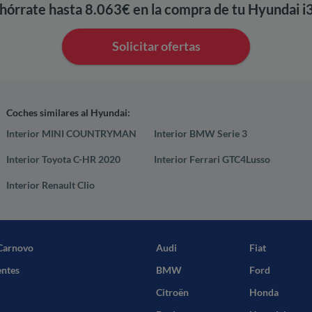
hórrate hasta 8.063€ en la compra de tu Hyundai i
Solicitar ofertas
Coches similares al Hyundai:
Interior MINI COUNTRYMAN
Interior BMW Serie 3
Interior Toyota C-HR 2020
Interior Ferrari GTC4Lusso
Interior Renault Clio
Carnovo
Audi
Fiat
entes
BMW
Ford
Citroën
Honda