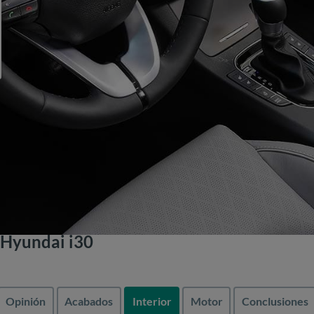
 Hyundai i30
Opinión
Acabados
Interior
Motor
Conclusiones