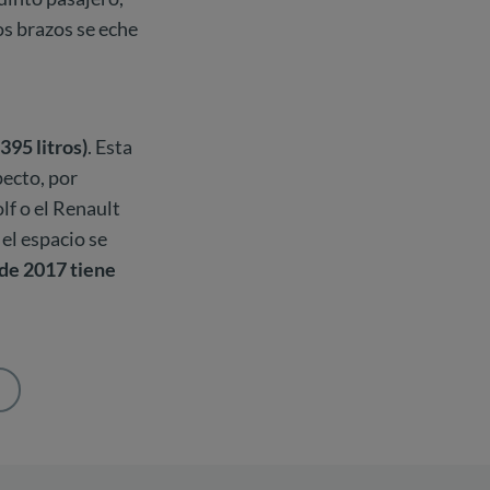
os brazos se eche
95 litros)
. Esta
pecto, por
lf o el Renault
el espacio se
 de 2017 tiene