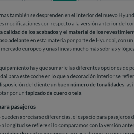
nas también se desprenden en el interior del nuevo Hyund
s modificaciones con respecto a la versión anterior del c
la calidad de los acabados y el material de los revestimien
aso adelante
en esta materia por parte de Hyundai, con u
l mercado europeo y unas líneas mucho más sobrias y lógic
equipamiento hay que sumarle las diferentes opciones de p
ai para este coche en lo que a decoración interior se refier
isposición del cliente
un buen número de tonalidades
, as
ptar por un
tapizado de cuero o tela
.
ara pasajeros
o pueden apreciarse diferencias, el espacio para pasajeros 
 a longitud se refiere si lo comparamos con la versión anter
 viajes de cuatro personas
y en caso de que su sume un q