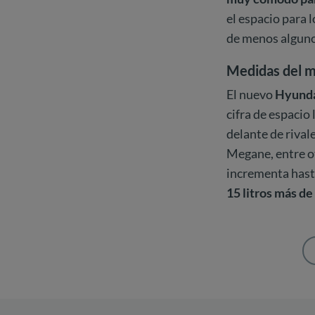
el espacio para 
de menos alguno
Medidas del m
El nuevo
Hyundai
cifra de espacio
delante de rival
Megane, entre o
incrementa hasta 
15 litros más de