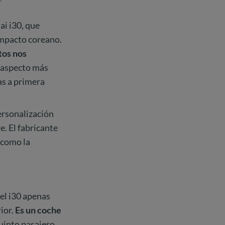
ai i30, que
ompacto coreano.
tos nos
n aspecto más
as a primera
ersonalización
e. El fabricante
í como la
del i30 apenas
ior.
Es un coche
uinto pasajero,