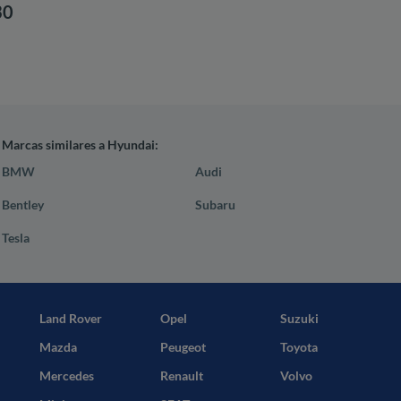
30
Marcas similares a Hyundai:
BMW
Audi
Bentley
Subaru
Tesla
Land Rover
Opel
Suzuki
Mazda
Peugeot
Toyota
Mercedes
Renault
Volvo