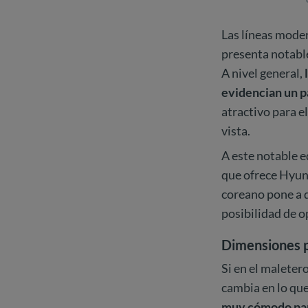
Las líneas moder
presenta notable
A nivel general,
evidencian un p
atractivo para e
vista.
A este notable 
que ofrece Hyund
coreano pone a d
posibilidad de o
Dimensiones p
Si en el maleter
cambia en lo que
muy cómodo para