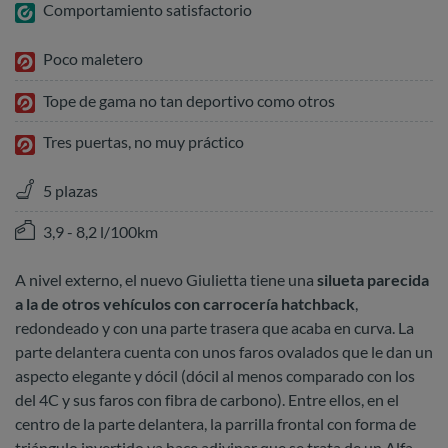
Comportamiento satisfactorio
Poco maletero
Tope de gama no tan deportivo como otros
Tres puertas, no muy práctico
5 plazas
3,9 - 8,2 l/100km
A nivel externo, el nuevo Giulietta tiene una
silueta parecida
a la de otros vehículos con carrocería hatchback
,
redondeado y con una parte trasera que acaba en curva. La
parte delantera cuenta con unos faros ovalados que le dan un
aspecto elegante y dócil (dócil al menos comparado con los
del 4C y sus faros con fibra de carbono). Entre ellos, en el
centro de la parte delantera, la parrilla frontal con forma de
triángulo invertido ya hace adivinar que se trata de un Alfa