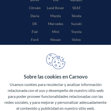
Citroën
Land Rover
SEAT
Dacia
Mazda
Skoda
DS
Mercedes
Suzuki
Fiat
Mini
Toyota
Ford
Nissan
Volvo
Honda
Opel
Sobre las cookies en Carnovo
Términos y condiciones
Usamos cookies para recolectar y analizar información
Política de privacidad
relacionada con el uso y desempeño de nuestro sitio web
para poder proveer funcionalidades relacionadas con las
Aviso legal
redes sociales, y para mejorar y personalizar adecuadamente
el contenido y publicidad en nuestro sitio web.