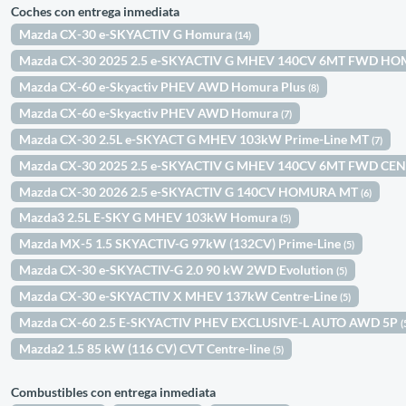
Coches con entrega inmediata
Mazda CX-30 e-SKYACTIV G Homura
(14)
Mazda CX-30 2025 2.5 e-SKYACTIV G MHEV 140CV 6MT FWD H
Mazda CX-60 e-Skyactiv PHEV AWD Homura Plus
(8)
Mazda CX-60 e-Skyactiv PHEV AWD Homura
(7)
Mazda CX-30 2.5L e-SKYACT G MHEV 103kW Prime-Line MT
(7)
Mazda CX-30 2025 2.5 e-SKYACTIV G MHEV 140CV 6MT FWD CE
Mazda CX-30 2026 2.5 e-SKYACTIV G 140CV HOMURA MT
(6)
Mazda3 2.5L E-SKY G MHEV 103kW Homura
(5)
Mazda MX-5 1.5 SKYACTIV-G 97kW (132CV) Prime-Line
(5)
Mazda CX-30 e-SKYACTIV-G 2.0 90 kW 2WD Evolution
(5)
Mazda CX-30 e-SKYACTIV X MHEV 137kW Centre-Line
(5)
Mazda CX-60 2.5 E-SKYACTIV PHEV EXCLUSIVE-L AUTO AWD 5P
(
Mazda2 1.5 85 kW (116 CV) CVT Centre-line
(5)
Combustibles con entrega inmediata