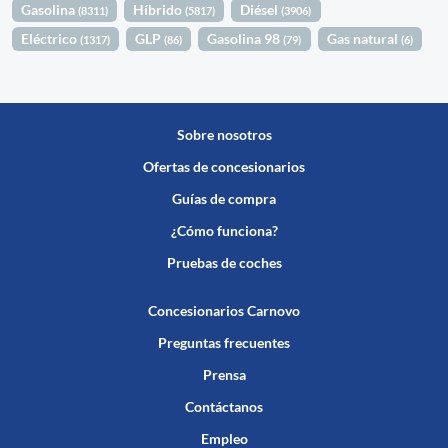
Gasolina
Híbrido
Diésel
(8311)
(5817)
(3906)
Eléctrico
GLP
Gasolina 98
Gas natural
(1317)
(86)
(79)
(6)
Sobre nosotros
Ofertas de concesionarios
Guías de compra
¿Cómo funciona?
Pruebas de coches
Concesionarios Carnovo
Preguntas frecuentes
Prensa
Contáctanos
Empleo