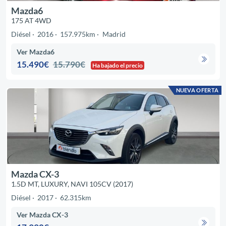
Mazda6
175 AT 4WD
Diésel
2016
157.975km
Madrid
Ver Mazda6
15.490€
15.790€
Ha bajado el precio
NUEVA OFERTA
Mazda CX-3
1.5D MT, LUXURY, NAVI 105CV (2017)
Diésel
2017
62.315km
Ver Mazda CX-3