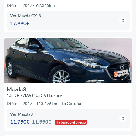
Diésel
2017
62.315km
Ver Mazda CX-3
17.990€
Mazda3
1.5 DE 77kW (105CV) Luxury
Diésel
2017
113.176km
La Coruña
Ver Mazda3
11.790€
11.990€
Ha bajado el precio