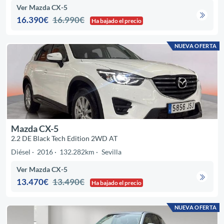
Ver Mazda CX-5
16.390€
16.990€
Ha bajado el precio
NUEVA OFERTA
Mazda CX-5
2.2 DE Black Tech Edition 2WD AT
Diésel
2016
132.282km
Sevilla
Ver Mazda CX-5
13.470€
13.490€
Ha bajado el precio
NUEVA OFERTA