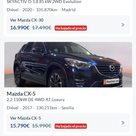
SKYACTIV-D 1.8 85 kW 2WD Evolution
Diésel
2020
105.870km
Madrid
Ver Mazda CX-30
16.990€
17.490€
Ha bajado el precio
Mazda CX-5
2.2 110kW DE 4WD AT Luxury
Diésel
2017
130.211km
Sevilla
Ver Mazda CX-5
15.790€
15.990€
Ha bajado el precio