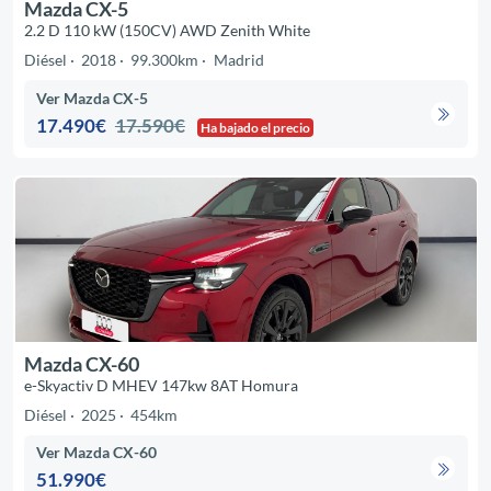
Mazda CX-5
2.2 D 110 kW (150CV) AWD Zenith White
Diésel
2018
99.300km
Madrid
Ver Mazda CX-5
17.490€
17.590€
Ha bajado el precio
Mazda CX-60
e-Skyactiv D MHEV 147kw 8AT Homura
Diésel
2025
454km
Ver Mazda CX-60
51.990€