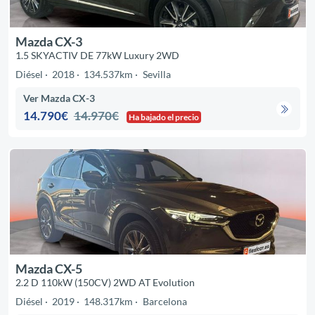
Mazda CX-3
1.5 SKYACTIV DE 77kW Luxury 2WD
Diésel
2018
134.537km
Sevilla
Ver Mazda CX-3
14.790€
14.970€
Ha bajado el precio
Mazda CX-5
2.2 D 110kW (150CV) 2WD AT Evolution
Diésel
2019
148.317km
Barcelona