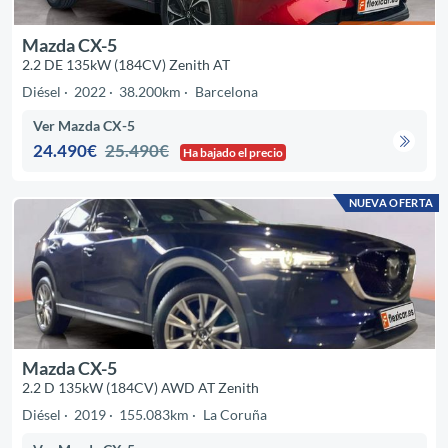
Mazda CX-5
2.2 DE 135kW (184CV) Zenith AT
Diésel
2022
38.200km
Barcelona
Ver Mazda CX-5
24.490€
25.490€
Ha bajado el precio
NUEVA OFERTA
Mazda CX-5
2.2 D 135kW (184CV) AWD AT Zenith
Diésel
2019
155.083km
La Coruña