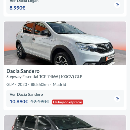
Ver Dacia Logan
8.990€
Dacia Sandero
Stepway Essential TCE 74kW (100CV) GLP
GLP
2020
88.850km
Madrid
Ver Dacia Sandero
10.890€
12.190€
Ha bajado el precio