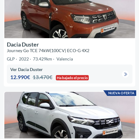
Dacia Duster
Journey Go TCE 74kW(100CV) ECO-G 4X2
GLP
2022
73.429km
Valencia
Ver Dacia Duster
12.990€
13.470€
Ha bajado el precio
NUEVA OFERTA