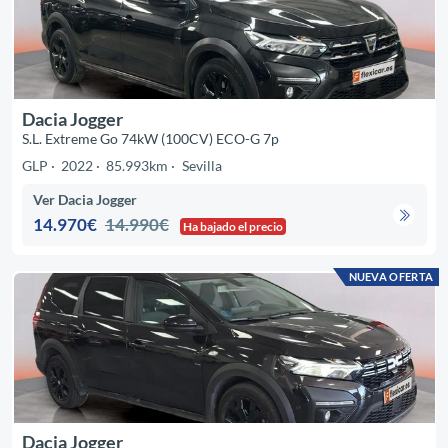
Dacia Jogger
S.L. Extreme Go 74kW (100CV) ECO-G 7p
GLP
2022
85.993km
Sevilla
Ver Dacia Jogger
14.970€
14.990€
Ha bajado el precio
NUEVA OFERTA
Dacia Jogger