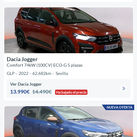
Dacia Jogger
Comfort 74kW (100CV) ECO-G 5 plazas
GLP
2022
62.682km
Sevilla
Ver Dacia Jogger
13.990€
14.490€
Ha bajado el precio
NUEVA OFERTA