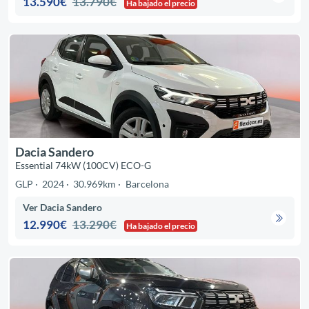
13.590€
13.790€
Ha bajado el precio
Dacia Sandero
Essential 74kW (100CV) ECO-G
GLP
2024
30.969km
Barcelona
Ver Dacia Sandero
12.990€
13.290€
Ha bajado el precio