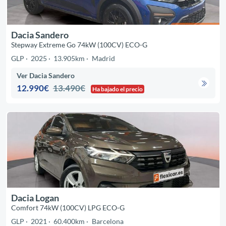
Dacia Sandero
Stepway Extreme Go 74kW (100CV) ECO-G
GLP
2025
13.905km
Madrid
Ver Dacia Sandero
12.990€
13.490€
Ha bajado el precio
Dacia Logan
Comfort 74kW (100CV) LPG ECO-G
GLP
2021
60.400km
Barcelona