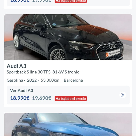
Ha bajado el precio
Audi A3
Sportback S line 30 TFSI 81kW S tronic
Gasolina
2022
53.300km
Barcelona
Ver Audi A3
18.990€
19.690€
Ha bajado el precio