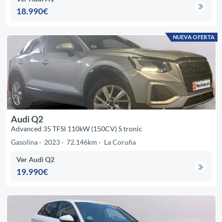
18.990€
NUEVA OFERTA
Audi Q2
Advanced 35 TFSI 110kW (150CV) S tronic
Gasolina
2023
72.146km
La Coruña
Ver Audi Q2
19.990€