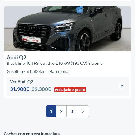
Audi Q2
Black line 40 TFSI quattro 140 kW (190 CV) S tronic
Gasolina
61.500km
Barcelona
Ver Audi Q2
31.900€
32.300€
Ha bajado el precio
1
2
3
Coches con entrega inmediata