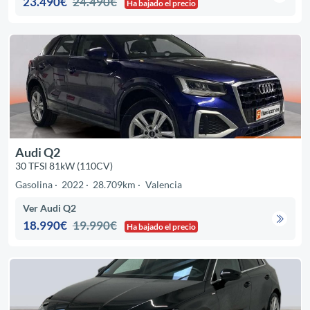
23.490€
24.490€
Ha bajado el precio
Audi Q2
30 TFSI 81kW (110CV)
Gasolina
2022
28.709km
Valencia
Ver Audi Q2
18.990€
19.990€
Ha bajado el precio