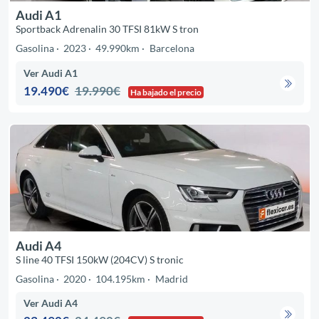
Audi A1
Sportback Adrenalin 30 TFSI 81kW S tron
Gasolina
2023
49.990km
Barcelona
Ver Audi A1
19.490€
19.990€
Ha bajado el precio
Audi A4
S line 40 TFSI 150kW (204CV) S tronic
Gasolina
2020
104.195km
Madrid
Ver Audi A4