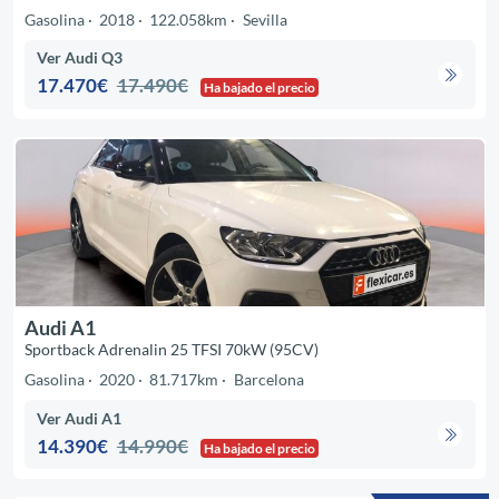
Gasolina
2018
122.058km
Sevilla
Ver Audi Q3
17.470€
17.490€
Ha bajado el precio
Audi A1
Sportback Adrenalin 25 TFSI 70kW (95CV)
Gasolina
2020
81.717km
Barcelona
Ver Audi A1
14.390€
14.990€
Ha bajado el precio