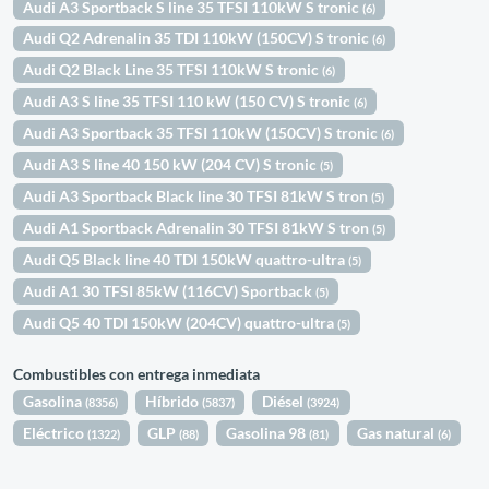
Audi A3 Sportback S line 35 TFSI 110kW S tronic
(6)
Audi Q2 Adrenalin 35 TDI 110kW (150CV) S tronic
(6)
Audi Q2 Black Line 35 TFSI 110kW S tronic
(6)
Audi A3 S line 35 TFSI 110 kW (150 CV) S tronic
(6)
Audi A3 Sportback 35 TFSI 110kW (150CV) S tronic
(6)
Audi A3 S line 40 150 kW (204 CV) S tronic
(5)
Audi A3 Sportback Black line 30 TFSI 81kW S tron
(5)
Audi A1 Sportback Adrenalin 30 TFSI 81kW S tron
(5)
Audi Q5 Black line 40 TDI 150kW quattro-ultra
(5)
Audi A1 30 TFSI 85kW (116CV) Sportback
(5)
Audi Q5 40 TDI 150kW (204CV) quattro-ultra
(5)
Combustibles con entrega inmediata
Gasolina
Híbrido
Diésel
(8356)
(5837)
(3924)
Eléctrico
GLP
Gasolina 98
Gas natural
(1322)
(88)
(81)
(6)