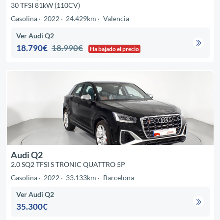
30 TFSI 81kW (110CV)
Gasolina
2022
24.429km
Valencia
Ver Audi Q2
18.790€
18.990€
Ha bajado el precio
Audi Q2
2.0 SQ2 TFSI S TRONIC QUATTRO 5P
Gasolina
2022
33.133km
Barcelona
Ver Audi Q2
35.300€