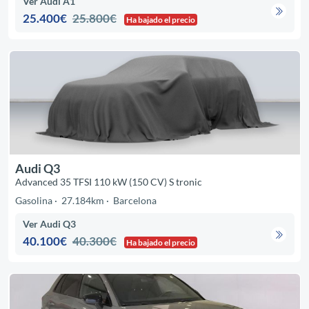
Ver Audi A1
25.400€
25.800€
Ha bajado el precio
Audi Q3
Advanced 35 TFSI 110 kW (150 CV) S tronic
Gasolina
27.184km
Barcelona
Ver Audi Q3
40.100€
40.300€
Ha bajado el precio