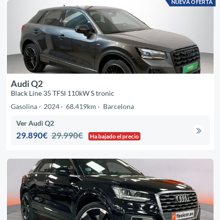
NUEVA OFERTA
Audi Q2
Black Line 35 TFSI 110kW S tronic
Gasolina
2024
68.419km
Barcelona
Ver Audi Q2
29.890€
29.990€
Ha bajado el precio