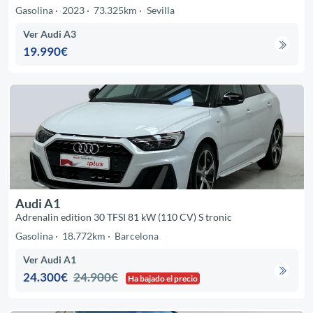
Gasolina
2023
73.325km
Sevilla
Ver Audi A3
19.990€
Audi A1
Adrenalin edition 30 TFSI 81 kW (110 CV) S tronic
Gasolina
18.772km
Barcelona
Ver Audi A1
24.300€
24.900€
Ha bajado el precio