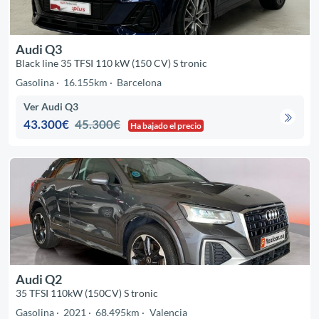
Audi Q3
Black line 35 TFSI 110 kW (150 CV) S tronic
Gasolina
16.155km
Barcelona
Ver Audi Q3
43.300€
45.300€
Ha bajado el precio
Audi Q2
35 TFSI 110kW (150CV) S tronic
Gasolina
2021
68.495km
Valencia