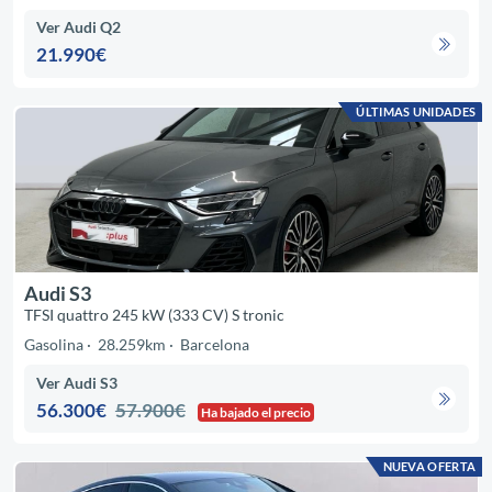
Ver Audi Q2
21.990€
ÚLTIMAS UNIDADES
Audi S3
TFSI quattro 245 kW (333 CV) S tronic
Gasolina
28.259km
Barcelona
Ver Audi S3
56.300€
57.900€
Ha bajado el precio
NUEVA OFERTA