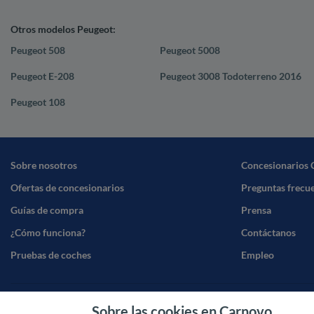
Otros modelos Peugeot:
Peugeot 508
Peugeot 5008
Peugeot E-208
Peugeot 3008 Todoterreno 2016
Peugeot 108
Sobre nosotros
Concesionarios 
Ofertas de concesionarios
Preguntas frecu
Guías de compra
Prensa
¿Cómo funciona?
Contáctanos
Pruebas de coches
Empleo
Sobre las cookies en Carnovo
Términos y cond