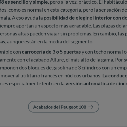
08 es sencillo y simple
, pero a la vez, práctico. El habitácu
idos, como es normal en esta categoría, pero la sensación d
mala. A eso ayuda la
posibilidad de elegir el interior con d
siempre aportan un aspecto más agradable. Las plazas dela
rsonas altas pueden viajar sin problemas. En cambio, las
p
das
, aunque están en la media del segmento.
onible con
carrocería de 3 o 5 puertas
y con techo normal o
camente con el acabado Allure, el más alto de la gama. Por su
mponen dos bloques de gasolina de 3 cilindros con un emp
 mover al utilitario francés en núcleos urbanos.
La conducc
 es especialmente lento en la
versión automática de cinc
Acabados del Peugeot 108