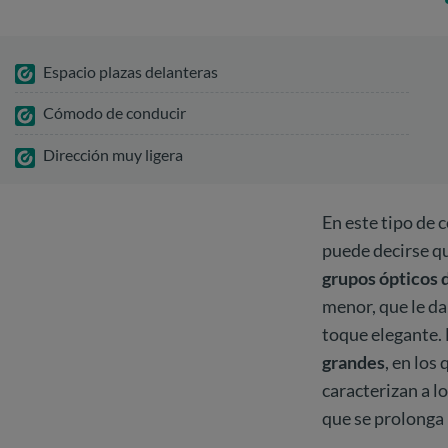
Espacio plazas delanteras
Cómodo de conducir
Dirección muy ligera
En este tipo de 
puede decirse que
grupos ópticos 
menor, que le d
toque elegante. 
grandes
, en los
caracterizan a l
que se prolonga 