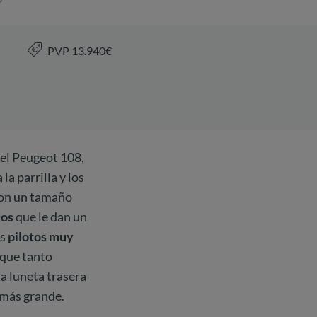
PVP 13.940€
del Peugeot 108,
la parrilla y los
con un tamaño
dos
que le dan un
os
pilotos muy
 que tanto
la luneta trasera
 más grande.