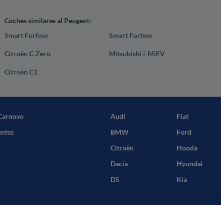
Coches similares al Peugeot:
Smart Forfour
Smart Fortwo
Citroën C-Zero
Mitsubishi i-MiEV
Citroën C1
Carnovo
Audi
Fiat
entes
BMW
Ford
Citroën
Honda
Dacia
Hyundai
DS
Kia
iciones