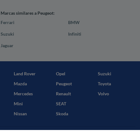
Marcas similares a Peugeot:
Ferrari
BMW
Suzuki
Infiniti
Jaguar
Land Rover
Opel
Suzuki
Mazda
Peugeot
Toyota
Mercedes
Renault
Volvo
Mini
SEAT
Nissan
Skoda