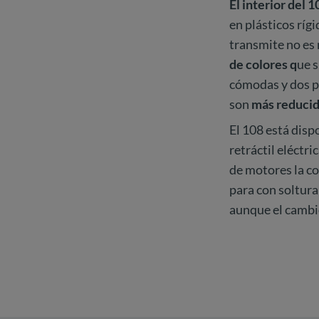
El interior del 1
en plásticos ríg
transmite no es 
de colores q
ue 
cómodas y dos pe
son
más reduci
El 108 está disp
retráctil eléctri
de motores la co
para con soltura
aunque el cambio