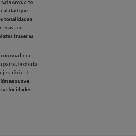
lo está envuelto
e calidad que
os tonalidades
nteras son
lazas traseras
 con una lona
 parte, la oferta
uje suficiente
ión es suave,
o velocidades.