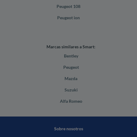
Peugeot 108
Peugeot ion
Marcas similares a Smart:
Bentley
Peugeot
Mazda
Suzuki
Alfa Romeo
Sobre nosotros