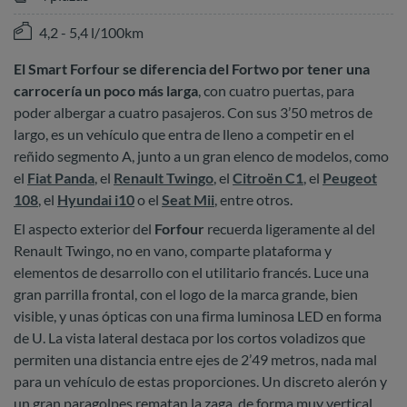
4,2 - 5,4 l/100km
El Smart Forfour se diferencia del Fortwo por tener una
carrocería un poco más larga
, con cuatro puertas, para
poder albergar a cuatro pasajeros. Con sus 3’50 metros de
largo, es un vehículo que entra de lleno a competir en el
reñido segmento A, junto a un gran elenco de modelos, como
el
Fiat Panda
, el
Renault Twingo
, el
Citroën C1
, el
Peugeot
108
, el
Hyundai i10
o el
Seat Mii
, entre otros.
El aspecto exterior del
Forfour
recuerda ligeramente al del
Renault Twingo, no en vano, comparte plataforma y
elementos de desarrollo con el utilitario francés. Luce una
gran parrilla frontal, con el logo de la marca grande, bien
visible, y unas ópticas con una firma luminosa LED en forma
de U. La vista lateral destaca por los cortos voladizos que
permiten una distancia entre ejes de 2’49 metros, nada mal
para un vehículo de estas proporciones. Un discreto alerón y
un gran paragolpes rematan la zaga, de forma muy vertical.