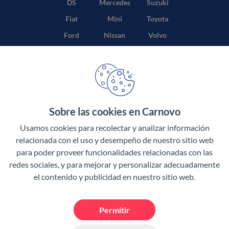
DS
Mercedes
Suzuki
Fiat
Mini
Toyota
Ford
Nissan
Volvo
Honda
Opel
Sobre las cookies en Carnovo
Términos y condiciones
Usamos cookies para recolectar y analizar información
Política de privacidad
relacionada con el uso y desempeño de nuestro sitio web
para poder proveer funcionalidades relacionadas con las
Aviso legal
redes sociales, y para mejorar y personalizar adecuadamente
el contenido y publicidad en nuestro sitio web.
Permitir