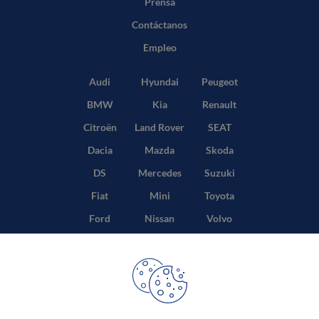
Prensa
Contáctanos
Empleo
Audi
Hyundai
Peugeot
BMW
Kia
Renault
Citroën
Land Rover
SEAT
Dacia
Mazda
Skoda
DS
Mercedes
Suzuki
Fiat
Mini
Toyota
Ford
Nissan
Volvo
Honda
Opel