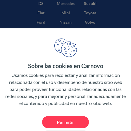
DS
Mercedes
Suzuki
Fiat
Mini
Toyota
Ford
Nissan
Volvo
Honda
Opel
Sobre las cookies en Carnovo
Términos y condiciones
Usamos cookies para recolectar y analizar información
Política de privacidad
relacionada con el uso y desempeño de nuestro sitio web
para poder proveer funcionalidades relacionadas con las
Aviso legal
redes sociales, y para mejorar y personalizar adecuadamente
el contenido y publicidad en nuestro sitio web.
Permitir