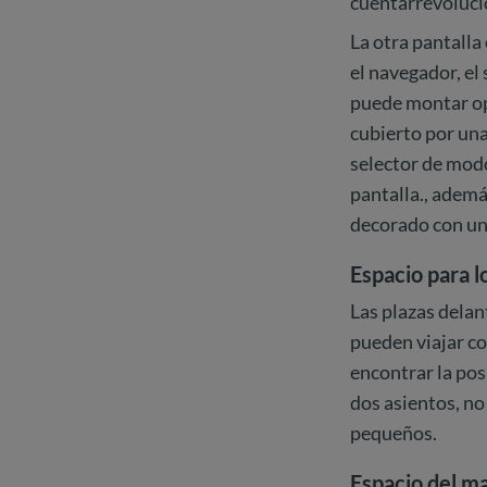
cuentarrevolucio
La otra pantalla
el navegador, el
puede montar opc
cubierto por una
selector de modo
pantalla., ademá
decorado con una
Espacio para 
Las plazas delan
pueden viajar co
encontrar la pos
dos asientos, no
pequeños.
Espacio del m