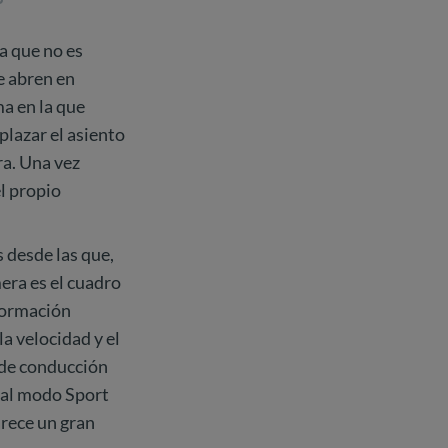
a que no es
se abren en
ma en la que
lazar el asiento
ra. Una vez
el propio
s desde las que,
era es el cuadro
nformación
la velocidad y el
 de conducción
 al modo Sport
arece un gran