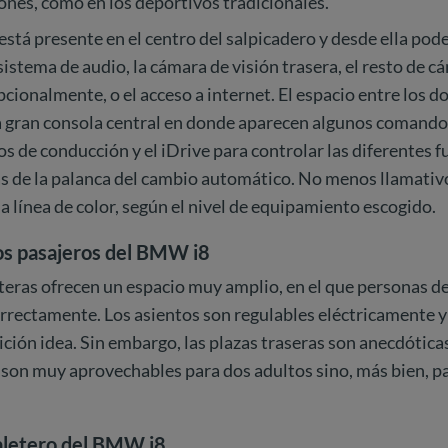
nes, como en los deportivos tradicionales.
 está presente en el centro del salpicadero y desde ella po
 sistema de audio, la cámara de visión trasera, el resto de 
ionalmente, o el acceso a internet. El espacio entre los do
 gran consola central en donde aparecen algunos comandos,
s de conducción y el iDrive para controlar las diferentes f
s de la palanca del cambio automático. No menos llamativo
 línea de color, según el nivel de equipamiento escogido.
los pasajeros del BMW i8
teras ofrecen un espacio muy amplio, en el que personas de
rrectamente. Los asientos son regulables eléctricamente y 
ición idea. Sin embargo, las plazas traseras son anecdótica
 son muy aprovechables para dos adultos sino, más bien, p
aletero del BMW i8