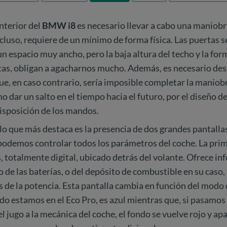
interior del
BMW i8
es necesario llevar a cabo una maniobr
incluso, requiere de un mínimo de forma física. Las puertas 
un espacio muy ancho, pero la baja altura del techo y la for
as, obligan a agacharnos mucho. Además, es necesario desp
ue, en caso contrario, sería imposible completar la maniob
o dar un salto en el tiempo hacia el futuro, por el diseño d
disposición de los mandos.
 lo que más destaca es la presencia de dos grandes pantalla
podemos controlar todos los parámetros del coche. La prim
 totalmente digital, ubicado detrás del volante. Ofrece i
o de las baterías, o del depósito de combustible en su caso, 
 de la potencia. Esta pantalla cambia en función del modo
o estamos en el Eco Pro, es azul mientras que, si pasamos
el jugo a la mecánica del coche, el fondo se vuelve rojo y ap