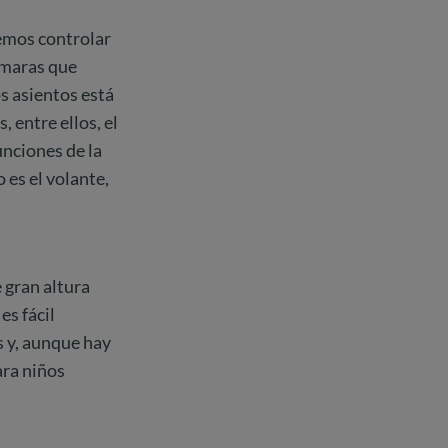
demos controlar
cámaras que
s asientos está
 entre ellos, el
unciones de la
 es el volante,
 gran altura
es fácil
s y, aunque hay
ara niños