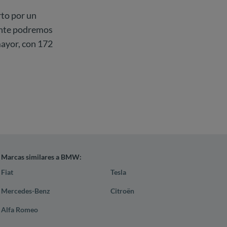
rto por un
mente podremos
mayor, con 172
Marcas similares a BMW:
Fiat
Tesla
Mercedes-Benz
Citroën
Alfa Romeo