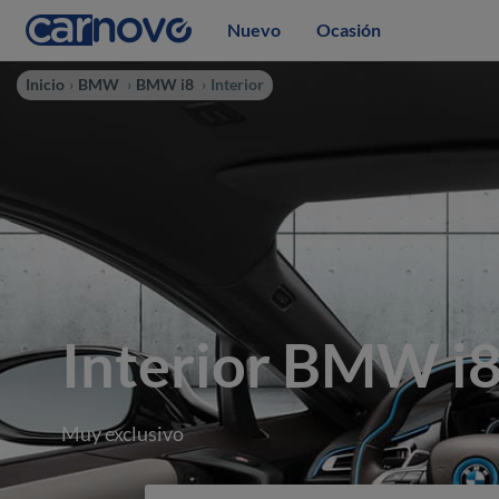
Nuevo
Ocasión
Inicio
BMW
BMW i8
Interior
Interior BMW i
Muy exclusivo