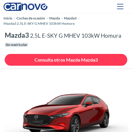
Inicio
Coches de ocasión
Mazda
Mazda3
Mazda3 2.5L E-SKY G MHEV 103kW Homura
Mazda3
2.5L E-SKY G MHEV 103kW Homura
Sin matricular
Consulta otros Mazda Mazda3
Anterior
Siguie