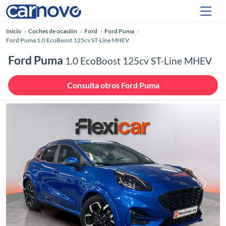
Inicio
Coches de ocasión
Ford
Ford Puma
Ford Puma 1.0 EcoBoost 125cv ST-Line MHEV
Ford Puma
1.0 EcoBoost 125cv ST-Line MHEV
Consulta otros Ford Puma
Anterior
Siguie