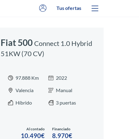
Tus ofertas
Fiat 500
Connect 1.0 Hybrid
51KW (70 CV)
97.888 Km
2022
Valencia
Manual
Híbrido
3 puertas
Al contado
Financiado
10.490€
8.970€