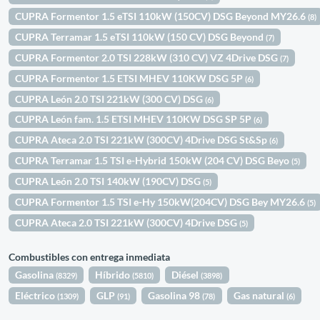
CUPRA Formentor 1.5 eTSI 110kW (150CV) DSG Beyond MY26.6
(8)
CUPRA Terramar 1.5 eTSI 110kW (150 CV) DSG Beyond
(7)
CUPRA Formentor 2.0 TSI 228kW (310 CV) VZ 4Drive DSG
(7)
CUPRA Formentor 1.5 ETSI MHEV 110KW DSG 5P
(6)
CUPRA León 2.0 TSI 221kW (300 CV) DSG
(6)
CUPRA León fam. 1.5 ETSI MHEV 110KW DSG SP 5P
(6)
CUPRA Ateca 2.0 TSI 221kW (300CV) 4Drive DSG St&Sp
(6)
CUPRA Terramar 1.5 TSI e-Hybrid 150kW (204 CV) DSG Beyo
(5)
CUPRA León 2.0 TSI 140kW (190CV) DSG
(5)
CUPRA Formentor 1.5 TSI e-Hy 150kW(204CV) DSG Bey MY26.6
(5)
CUPRA Ateca 2.0 TSI 221kW (300CV) 4Drive DSG
(5)
Combustibles con entrega inmediata
Gasolina
Híbrido
Diésel
(8329)
(5810)
(3898)
Eléctrico
GLP
Gasolina 98
Gas natural
(1309)
(91)
(78)
(6)