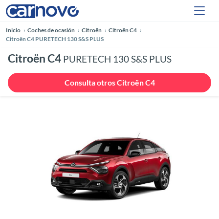
Inicio
Coches de ocasión
Citroën
Citroën C4
Citroën C4 PURETECH 130 S&S PLUS
Citroën C4
PURETECH 130 S&S PLUS
Consulta otros Citroën C4
Anterior
Siguie