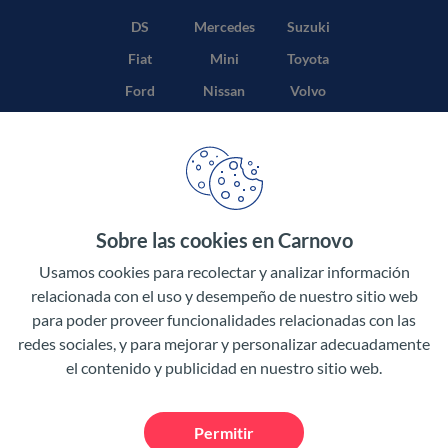
DS
Mercedes
Suzuki
Fiat
Mini
Toyota
Ford
Nissan
Volvo
Honda
Opel
Sobre las cookies en Carnovo
Términos y condiciones
Usamos cookies para recolectar y analizar información
Política de privacidad
relacionada con el uso y desempeño de nuestro sitio web
para poder proveer funcionalidades relacionadas con las
Aviso legal
redes sociales, y para mejorar y personalizar adecuadamente
el contenido y publicidad en nuestro sitio web.
Permitir