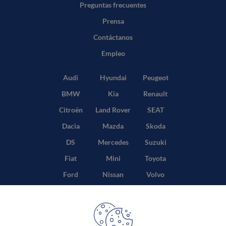
Preguntas frecuentes
Prensa
Contáctanos
Empleo
Audi
Hyundai
Peugeot
BMW
Kia
Renault
Citroën
Land Rover
SEAT
Dacia
Mazda
Skoda
DS
Mercedes
Suzuki
Fiat
Mini
Toyota
Ford
Nissan
Volvo
Honda
Opel