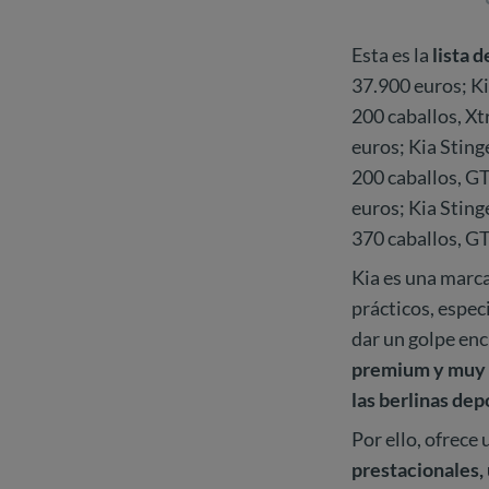
Esta es la
lista 
37.900 euros; Ki
200 caballos, Xt
euros; Kia Sting
200 caballos, GT
euros; Kia Sting
370 caballos, GT
Kia es una marca
prácticos, espec
dar un golpe enc
premium y muy 
las berlinas de
Por ello, ofrece
prestacionales,