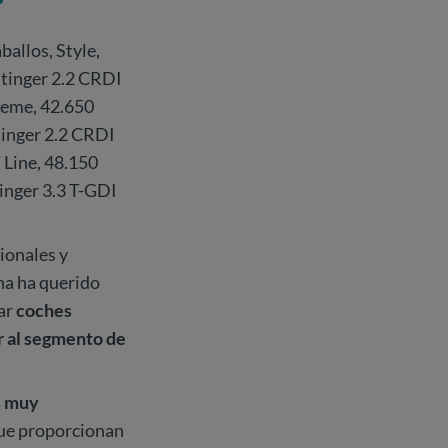
ballos, Style,
Stinger 2.2 CRDI
treme, 42.650
tinger 2.2 CRDI
 Line, 48.150
tinger 3.3 T-GDI
ionales y
na ha querido
car
coches
r al segmento de
s muy
ue proporcionan