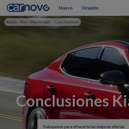
Nuevo
Ocasión
Inicio
Kia
Kia Stinger
Conclusiones
Conclusiones Ki
Trabajamos para ofrecerte las mejores ofertas