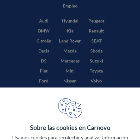
Empleo
Audi
Hyundai
Peugeot
BMW
Kia
Renault
Citroën
Land Rover
SEAT
Dacia
Mazda
Skoda
DS
Mercedes
Suzuki
Fiat
Mini
Toyota
Ford
Nissan
Volvo
Honda
Opel
Sobre las cookies en Carnovo
Términos y condiciones
Usamos cookies para recolectar y analizar información