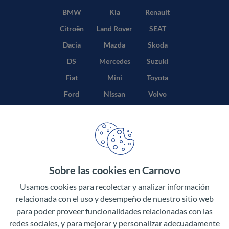
BMW
Kia
Renault
Citroën
Land Rover
SEAT
Dacia
Mazda
Skoda
DS
Mercedes
Suzuki
Fiat
Mini
Toyota
Ford
Nissan
Volvo
Honda
Opel
Sobre las cookies en Carnovo
Términos y condiciones
Usamos cookies para recolectar y analizar información
Política de privacidad
relacionada con el uso y desempeño de nuestro sitio web
para poder proveer funcionalidades relacionadas con las
Aviso legal
redes sociales, y para mejorar y personalizar adecuadamente