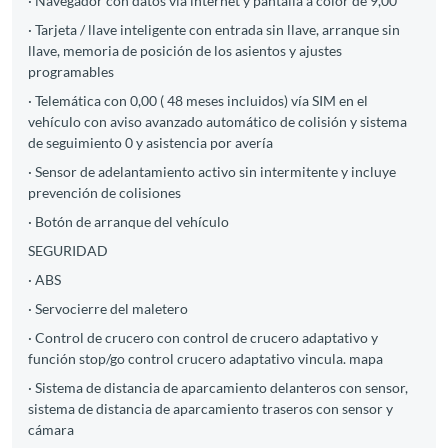
· Navegador con datos vía internet y pantalla a color de 9,00
· Tarjeta / llave inteligente con entrada sin llave, arranque sin
llave, memoria de posición de los asientos y ajustes
programables
· Telemática con 0,00 ( 48 meses incluidos) vía SIM en el
vehículo con aviso avanzado automático de colisión y sistema
de seguimiento 0 y asistencia por avería
· Sensor de adelantamiento activo sin intermitente y incluye
prevención de colisiones
· Botón de arranque del vehículo
SEGURIDAD
· ABS
· Servocierre del maletero
· Control de crucero con control de crucero adaptativo y
función stop/go control crucero adaptativo vincula. mapa
· Sistema de distancia de aparcamiento delanteros con sensor,
sistema de distancia de aparcamiento traseros con sensor y
cámara