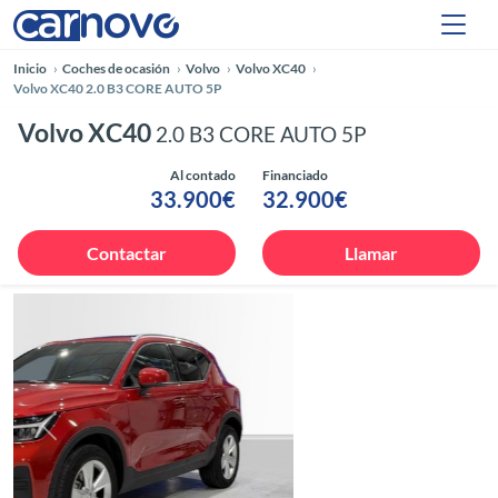
Inicio
Coches de ocasión
Volvo
Volvo XC40
Volvo XC40 2.0 B3 CORE AUTO 5P
Volvo XC40
2.0 B3 CORE AUTO 5P
Al contado
Financiado
33.900€
32.900€
Contactar
Llamar
Anterior
Siguie