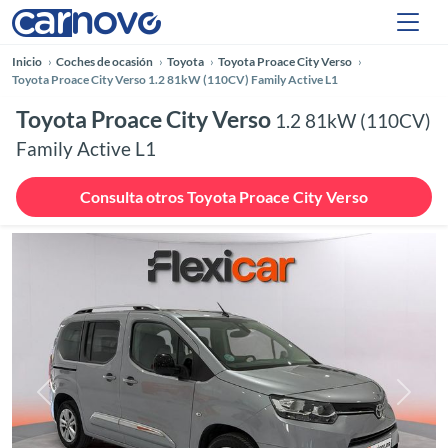
Inicio
Coches de ocasión
Toyota
Toyota Proace City Verso
Toyota Proace City Verso 1.2 81kW (110CV) Family Active L1
Toyota Proace City Verso
1.2 81kW (110CV)
Family Active L1
Consulta otros Toyota Proace City Verso
Anterior
Siguie