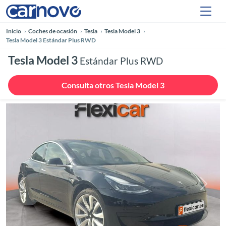
Inicio
Coches de ocasión
Tesla
Tesla Model 3
Tesla Model 3 Estándar Plus RWD
Tesla Model 3
Estándar Plus RWD
Consulta otros Tesla Model 3
Anterior
Siguie