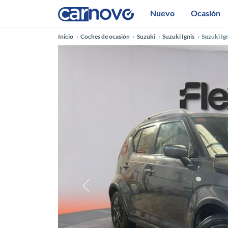
Nuevo
Ocasión
Inicio
Coches de ocasión
Suzuki
Suzuki Ignis
Suzuki Ig
Anterior