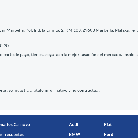
ar Marbella, Pol. Ind. la Ermita, 2, KM 183, 29603 Marbella, Málaga. Te l
0:30.
 parte de pago, tienes asegurada la mejor tasación del mercado. Tásalo ah
res, se muestra a título informativo y no contractual.
onarios Carnovo
Audi
Fiat
s frecuentes
BMW
Ford