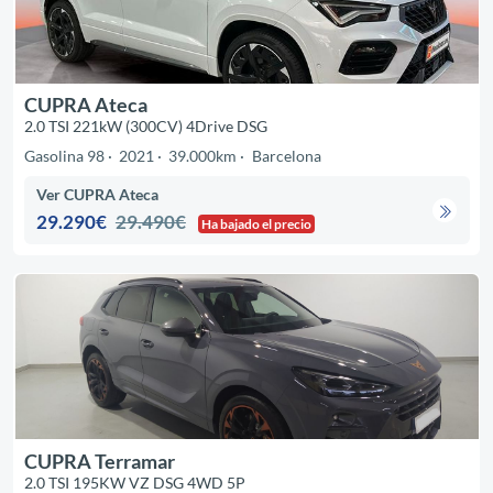
CUPRA Ateca
2.0 TSI 221kW (300CV) 4Drive DSG
Gasolina 98
2021
39.000km
Barcelona
Ver CUPRA Ateca
29.290€
29.490€
Ha bajado el precio
CUPRA Terramar
2.0 TSI 195KW VZ DSG 4WD 5P