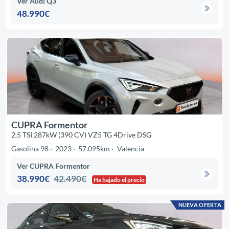
Ver Audi Q3
48.990€
CUPRA Formentor
2.5 TSI 287kW (390 CV) VZ5 TG 4Drive DSG
Gasolina 98
2023
57.095km
Valencia
Ver CUPRA Formentor
38.990€
42.490€
Ha bajado el precio
NUEVA OFERTA