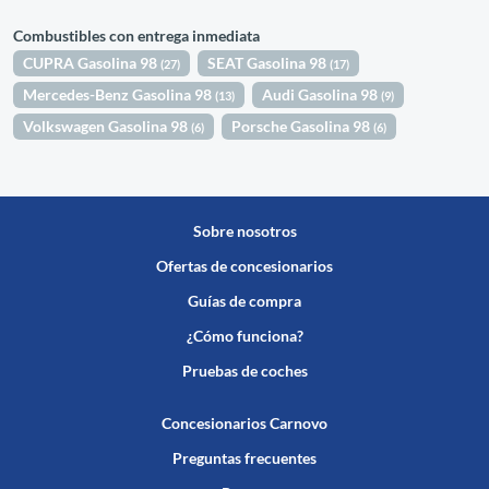
Combustibles con entrega inmediata
CUPRA Gasolina 98
SEAT Gasolina 98
(27)
(17)
Mercedes-Benz Gasolina 98
Audi Gasolina 98
(13)
(9)
Volkswagen Gasolina 98
Porsche Gasolina 98
(6)
(6)
Sobre nosotros
Ofertas de concesionarios
Guías de compra
¿Cómo funciona?
Pruebas de coches
Concesionarios Carnovo
Preguntas frecuentes