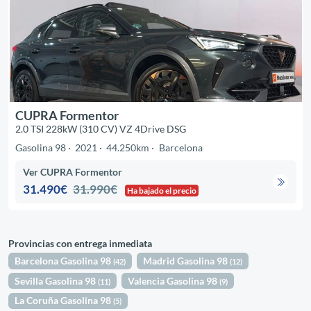
CUPRA Formentor
2.0 TSI 228kW (310 CV) VZ 4Drive DSG
Gasolina 98
2021
44.250km
Barcelona
Ver CUPRA Formentor
31.490€
31.990€
Ha bajado el precio
Provincias con entrega inmediata
Barcelona Gasolina 98
Madrid Gasolina 98
(42)
(12)
Sevilla Gasolina 98
Valencia Gasolina 98
(11)
(9)
La Coruña Gasolina 98
(5)