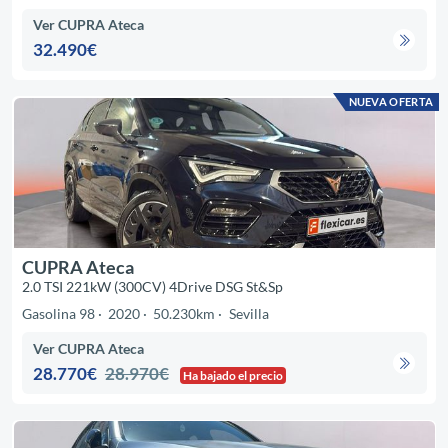
Ver CUPRA Ateca
32.490€
NUEVA OFERTA
CUPRA Ateca
2.0 TSI 221kW (300CV) 4Drive DSG St&Sp
Gasolina 98
2020
50.230km
Sevilla
Ver CUPRA Ateca
28.770€
28.970€
Ha bajado el precio