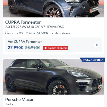
CUPRA Formentor
2.0 TSI 228kW (310 CV) VZ 4Drive DSG
Gasolina 98
2020
64.500km
Barcelona
Ver CUPRA Formentor
27.990€
28.990€
Ha bajado el precio
NUEVA OFERTA
Porsche Macan
Turbo