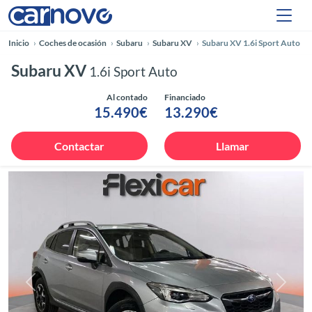
Inicio
Coches de ocasión
Subaru
Subaru XV
Subaru XV 1.6i Sport Auto
Subaru XV
1.6i Sport Auto
Al contado
Financiado
15.490€
13.290€
Contactar
Llamar
Anterior
Siguie