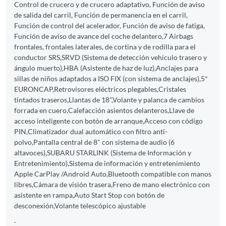
Control de crucero y de crucero adaptativo, Función de aviso
de salida del carril, Función de permanencia en el carril,
Función de control del acelerador, Función de aviso de fatiga,
Función de aviso de avance del coche delantero,7 Airbags
frontales, frontales laterales, de cortina y de rodilla para el
conductor SRS,SRVD (Sistema de detección vehículo trasero y
ángulo muerto),HBA (Asistente de haz de luz),Anclajes para
sillas de niños adaptados a ISO FIX (con sistema de anclajes),5*
EURONCAP,Retrovisores eléctricos plegables,Cristales
tintados traseros,Llantas de 18",Volante y palanca de cambios
forrada en cuero,Calefacción asientos delanteros,Llave de
acceso inteligente con botón de arranque,Acceso con código
PIN,Climatizador dual automático con filtro anti-
polvo,Pantalla central de 8" con sistema de audio (6
altavoces),SUBARU STARLINK (Sistema de Información y
Entretenimiento),Sistema de información y entretenimiento
Apple CarPlay /Android Auto,Bluetooth compatible con manos
libres,Cámara de visión trasera,Freno de mano electrónico con
asistente en rampa,Auto Start Stop con botón de
desconexión,Volante telescópico ajustable
.