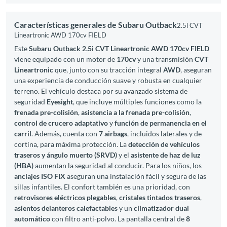
Características generales de Subaru Outback
2.5i CVT
Lineartronic AWD 170cv FIELD
Este
Subaru Outback 2.5i CVT Lineartronic AWD 170cv FIELD
viene equipado con un motor de
170cv
y una transmisión
CVT
Lineartronic
que, junto con su tracción integral
AWD
, aseguran
una experiencia de conducción suave y robusta en cualquier
terreno. El vehículo destaca por su avanzado sistema de
seguridad
Eyesight
, que incluye múltiples funciones como la
frenada pre-colisión
,
asistencia a la frenada pre-colisión
,
control de crucero adaptativo
y
función de permanencia en el
carril
. Además, cuenta con
7 airbags
, incluidos laterales y de
cortina, para máxima protección. La
detección de vehículos
traseros y ángulo muerto (SRVD)
y el
asistente de haz de luz
(HBA)
aumentan la seguridad al conducir. Para los niños, los
anclajes ISO FIX
aseguran una instalación fácil y segura de las
sillas infantiles. El confort también es una prioridad, con
retrovisores eléctricos plegables
,
cristales tintados traseros
,
asientos delanteros calefactables
y un
climatizador dual
automático
con filtro anti-polvo. La pantalla central de
8