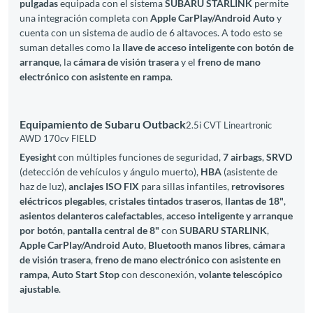
pulgadas
equipada con el sistema
SUBARU STARLINK
permite
una integración completa con
Apple CarPlay/Android Auto
y
cuenta con un sistema de audio de 6 altavoces. A todo esto se
suman detalles como la
llave de acceso inteligente con botón de
arranque
, la
cámara de visión trasera
y el
freno de mano
electrónico con asistente en rampa
.
Equipamiento de Subaru Outback
2.5i CVT Lineartronic
AWD 170cv FIELD
Eyesight
con múltiples funciones de seguridad,
7 airbags
,
SRVD
(detección de vehículos y ángulo muerto),
HBA
(asistente de
haz de luz),
anclajes ISO FIX
para sillas infantiles,
retrovisores
eléctricos plegables
,
cristales tintados traseros
,
llantas de 18"
,
asientos delanteros calefactables
,
acceso inteligente y arranque
por botón
,
pantalla central de 8"
con
SUBARU STARLINK
,
Apple CarPlay/Android Auto
,
Bluetooth manos libres
,
cámara
de visión trasera
,
freno de mano electrónico con asistente en
rampa
,
Auto Start Stop
con desconexión,
volante telescópico
ajustable
.