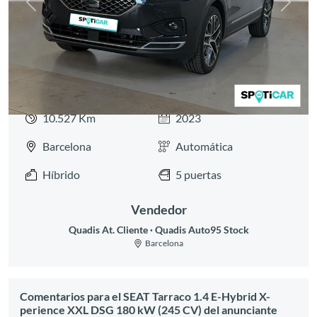
Anterior
Siguie
10.527 Km
2023
Barcelona
Automática
Híbrido
5 puertas
Vendedor
Quadis At. Cliente
Quadis Auto95 Stock
Barcelona
Comentarios para el SEAT Tarraco 1.4 E-Hybrid X-
perience XXL DSG 180 kW (245 CV) del anunciante