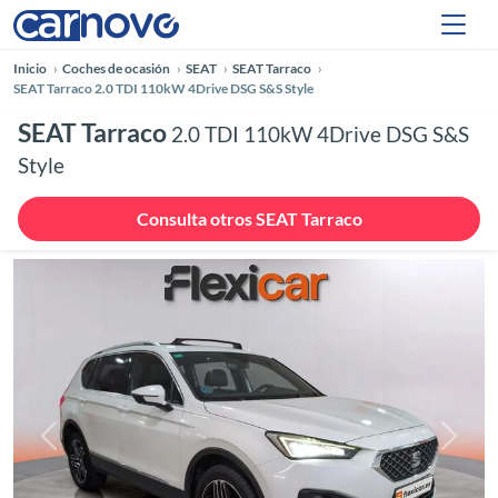
Inicio
Coches de ocasión
SEAT
SEAT Tarraco
SEAT Tarraco 2.0 TDI 110kW 4Drive DSG S&S Style
SEAT Tarraco
2.0 TDI 110kW 4Drive DSG S&S
Style
Consulta otros SEAT Tarraco
Anterior
Siguie