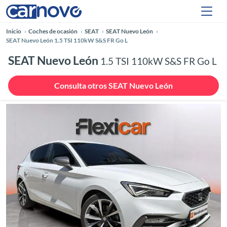
Inicio
Coches de ocasión
SEAT
SEAT Nuevo León
SEAT Nuevo León 1.5 TSI 110kW S&S FR Go L
SEAT Nuevo León
1.5 TSI 110kW S&S FR Go L
Consulta otros SEAT Nuevo León
Anterior
Siguie