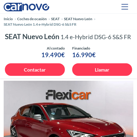
Inicio
Coches de ocasión
SEAT
SEAT Nuevo León
SEAT Nuevo León 1.4 e-Hybrid DSG-6 S&S FR
SEAT Nuevo León
1.4 e-Hybrid DSG-6 S&S FR
Al contado
Financiado
19.490€
16.990€
Contactar
Llamar
Anterior
Siguie