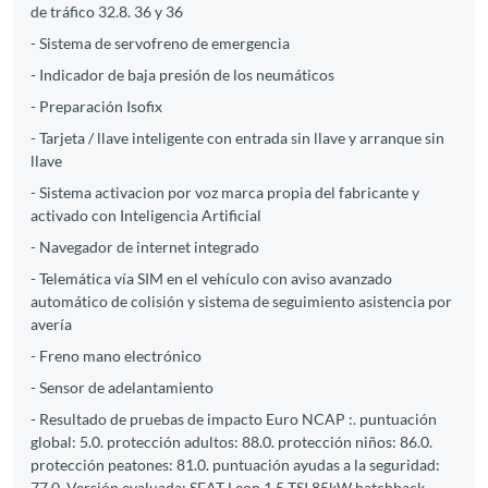
de tráfico 32.8. 36 y 36
- Sistema de servofreno de emergencia
- Indicador de baja presión de los neumáticos
- Preparación Isofix
- Tarjeta / llave inteligente con entrada sin llave y arranque sin
llave
- Sistema activacion por voz marca propia del fabricante y
activado con Inteligencia Artificial
- Navegador de internet integrado
- Telemática vía SIM en el vehículo con aviso avanzado
automático de colisión y sistema de seguimiento asistencia por
avería
- Freno mano electrónico
- Sensor de adelantamiento
- Resultado de pruebas de impacto Euro NCAP :. puntuación
global: 5.0. protección adultos: 88.0. protección niños: 86.0.
protección peatones: 81.0. puntuación ayudas a la seguridad:
77.0. Versión evaluada: SEAT Leon 1.5 TSI 85kW hatchback.