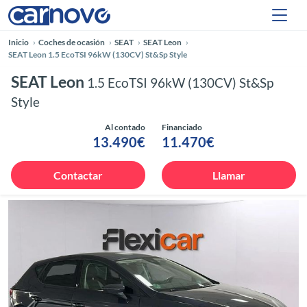
Inicio
Coches de ocasión
SEAT
SEAT Leon
SEAT Leon 1.5 EcoTSI 96kW (130CV) St&Sp Style
SEAT Leon
1.5 EcoTSI 96kW (130CV) St&Sp
Style
Al contado
Financiado
13.490€
11.470€
Contactar
Llamar