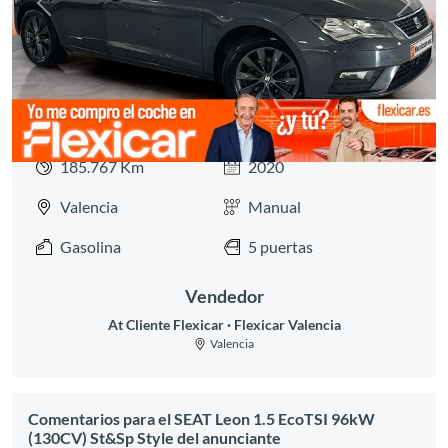
Anterior
Siguie
185.767 Km
2020
Valencia
Manual
Gasolina
5 puertas
Vendedor
At Cliente Flexicar
Flexicar Valencia
Valencia
Comentarios para el SEAT Leon 1.5 EcoTSI 96kW
(130CV) St&Sp Style del anunciante