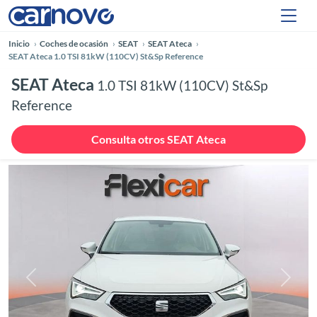
Inicio
Coches de ocasión
SEAT
SEAT Ateca
SEAT Ateca 1.0 TSI 81kW (110CV) St&Sp Reference
SEAT Ateca
1.0 TSI 81kW (110CV) St&Sp
Reference
Consulta otros SEAT Ateca
Anterior
Siguie