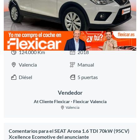
Anterior
Siguie
124.000 Km
2018
Valencia
Manual
Diésel
5 puertas
Vendedor
At Cliente Flexicar
Flexicar Valencia
Valencia
Comentarios para el SEAT Arona 1.6 TDI 70kW (95CV)
Xcellence Ecomotive del anunciante